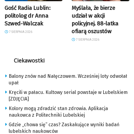
Gość Radia Lublin:
Myślała, że bierze
politolog dr Anna
udział w akcji
Szwed-Walczak
policyjnej. 88-latka
ofiarą oszustów
7 SIERPNIA 2026
7 SIERPNIA 2026
Ciekawostki
Balony znów nad Nałęczowem. Wcześniej loty odwołał
upał
Kręcili w pałacu. Kultowy serial powstaje w Lubelskiem
[ZDJĘCIA]
Kolory mogą zdradzić stan zdrowia. Aplikacja
naukowca z Politechniki Lubelskiej
Gdzie „chowa się” czas? Zaskakujące wyniki badań
lubelskich naukowców