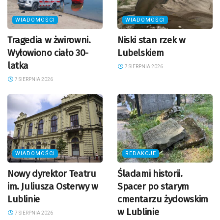
WIADOMOŚCI
WIADOMOŚCI
Tragedia w żwirowni.
Niski stan rzek w
Wyłowiono ciało 30-
Lubelskiem
latka
7 SIERPNIA 2026
7 SIERPNIA 2026
WIADOMOŚCI
REDAKCJE
Nowy dyrektor Teatru
Śladami historii.
im. Juliusza Osterwy w
Spacer po starym
Lublinie
cmentarzu żydowskim
w Lublinie
7 SIERPNIA 2026