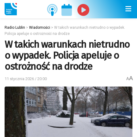
Radio Lublin
>
Wiadomości
>
W takich warunkach nietrudno o wypadek.
Policja apeluje o ostrożność na drodze
W takich warunkach nietrudno
o wypadek. Policja apeluje o
ostrożność na drodze
A
11 stycznia 2026 / 20:00
A