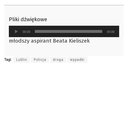
Pliki dźwiękowe
Odtwarzacz
00:00
00:00
plików
młodszy aspirant Beata Kieliszek
dźwiękowych
Tagi:
Lublin
Policja
droga
wypadki