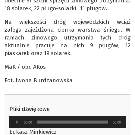
obecnie 51 sztuk sprzętu zimowego utrzymania:
18 solarek, 22 pługo-solarki i 11 pługów.
Na większości dróg wojewódzkich wciąż
zalega zajeżdżona cienka warstwa śniegu. W
ramach zimowego utrzymania tych dróg
aktualnie pracuje na nich 9 pługów, 12
piaskarek oraz 19 solarek.
MaK / opr. AKos
Fot. Iwona Burdzanowska
Pliki dźwiękowe
Odtwarzacz
00:00
00:00
plików
Łukasz Minkiewicz