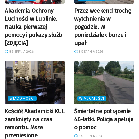
Akademia Ochrony
Przez weekend trochę
Ludności w Lublinie.
wytchnienia w
Nauka pierwszej
pogodzie. W
pomocy i pokazy służb
poniedziałek burze i
[ZDJĘCIA]
upał
8 SIERPNIA 2026
8 SIERPNIA 2026
WIADOMOŚCI
WIADOMOŚCI
Kościół Akademicki KUL
Śmiertelne potrącenie
zamknięty na czas
46-latki. Policja apeluje
remontu. Msze
o pomoc
przeniesione
8 SIERPNIA 2026