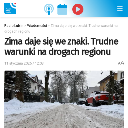
Radio Lublin
>
Wiadomości
>
Zima daje się we znaki. Trudne warunki na
drogach regionu
Zima daje się we znaki. Trudne
warunki na drogach regionu
A
11 stycznia 2026 / 12:03
A