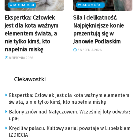
WIADOMOŚCI
WIADOMOŚCI
Ekspertka: Człowiek
Siła i delikatność.
jest dla kota ważnym
Najpiękniejsze konie
elementem świata, a
prezentują się w
nie tylko kimś, kto
Janowie Podlaskim
napełnia miskę
8 SIERPNIA 2026
8 SIERPNIA 2026
Ciekawostki
Ekspertka: Człowiek jest dla kota ważnym elementem
świata, a nie tylko kimś, kto napełnia miskę
Balony znów nad Nałęczowem. Wcześniej loty odwołał
upał
Kręcili w pałacu. Kultowy serial powstaje w Lubelskiem
[ZDJĘCIA]