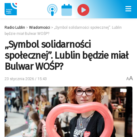
Radio Lublin
>
Wiadomości
>
„Symbol solidarności społecznej”. Lublin
będzie miał Bulwar WOŚP?
„Symbol solidarności
społecznej”. Lublin będzie miał
Bulwar WOŚP?
A
23 stycznia 2026 / 15:43
A