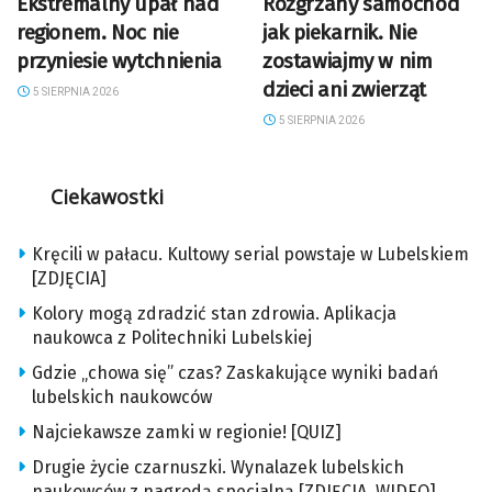
Ekstremalny upał nad
Rozgrzany samochód
regionem. Noc nie
jak piekarnik. Nie
przyniesie wytchnienia
zostawiajmy w nim
dzieci ani zwierząt
5 SIERPNIA 2026
5 SIERPNIA 2026
Ciekawostki
Kręcili w pałacu. Kultowy serial powstaje w Lubelskiem
[ZDJĘCIA]
Kolory mogą zdradzić stan zdrowia. Aplikacja
naukowca z Politechniki Lubelskiej
Gdzie „chowa się” czas? Zaskakujące wyniki badań
lubelskich naukowców
Najciekawsze zamki w regionie! [QUIZ]
Drugie życie czarnuszki. Wynalazek lubelskich
naukowców z nagrodą specjalną [ZDJĘCIA, WIDEO]