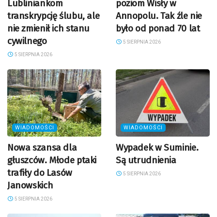
Lubliniankom
poziom Wisły w
transkrypcję ślubu, ale
Annopolu. Tak źle nie
nie zmienił ich stanu
było od ponad 70 lat
cywilnego
5 SIERPNIA 2026
5 SIERPNIA 2026
WIADOMOŚCI
WIADOMOŚCI
Nowa szansa dla
Wypadek w Suminie.
głuszców. Młode ptaki
Są utrudnienia
trafiły do Lasów
5 SIERPNIA 2026
Janowskich
5 SIERPNIA 2026