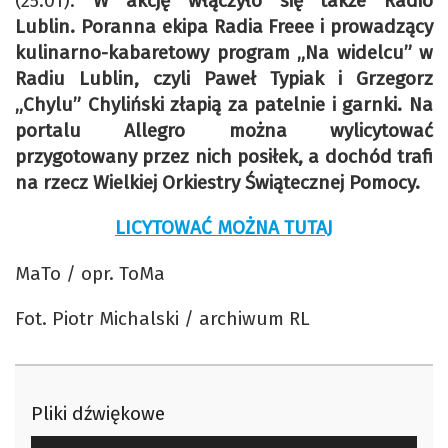
(25.01).
W akcję włączyło się także Radio
Lublin. Poranna ekipa Radia Freee i prowadzący
kulinarno-kabaretowy program „Na widelcu” w
Radiu Lublin, czyli Paweł Typiak i Grzegorz
„Chylu” Chyliński złapią za patelnie i garnki. Na
portalu Allegro można wylicytować
przygotowany przez nich posiłek, a dochód trafi
na rzecz Wielkiej Orkiestry Świątecznej Pomocy.
LICYTOWAĆ MOŻNA TUTAJ
MaTo / opr. ToMa
Fot. Piotr Michalski / archiwum RL
Pliki dźwiękowe
Odtwarzacz