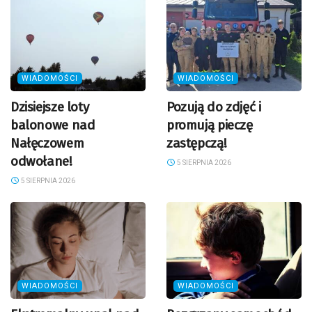
WIADOMOŚCI
WIADOMOŚCI
Dzisiejsze loty
Pozują do zdjęć i
balonowe nad
promują pieczę
Nałęczowem
zastępczą!
odwołane!
5 SIERPNIA 2026
5 SIERPNIA 2026
WIADOMOŚCI
WIADOMOŚCI