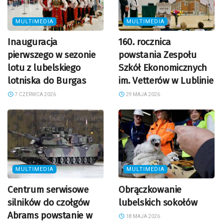
MULTIMEDIA
MULTIMEDIA
Inauguracja
160. rocznica
pierwszego w sezonie
powstania Zespołu
lotu z lubelskiego
Szkół Ekonomicznych
lotniska do Burgas
im. Vetterów w Lublinie
7 CZERWCA 2026
29 MAJA 2026
MULTIMEDIA
MULTIMEDIA
Centrum serwisowe
Obrączkowanie
silników do czołgów
lubelskich sokołów
Abrams powstanie w
18 MAJA 2026