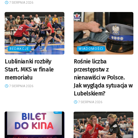
7 SIERPNIA 2026
REDAKCJE
WIADOMOŚCI
Lublinianki rozbiły
Rośnie liczba
Start. MKS w finale
przestępstw z
memoriału
nienawiści w Polsce.
Jak wygląda sytuacja w
7 SIERPNIA 2026
Lubelskiem?
7 SIERPNIA 2026