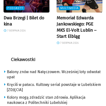
PODCASTY
MULTIMEDIA
Dwa Brzegi | Bilet do
Memoriał Edwarda
kina
Jankowskiego: PGE
MKS El-Volt Lublin –
7 SIERPNIA 2026
Start Elbląg
7 SIERPNIA 2026
Ciekawostki
Balony znów nad Nałęczowem. Wcześniej loty odwołał
upał
Kręcili w pałacu. Kultowy serial powstaje w Lubelskiem
[ZDJĘCIA]
Kolory mogą zdradzić stan zdrowia. Aplikacja
naukowca z Politechniki Lubelskiej