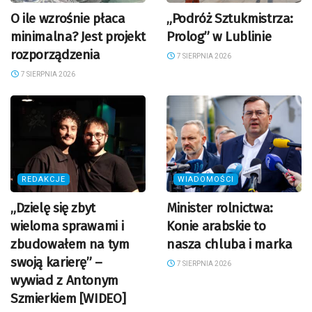
O ile wzrośnie płaca
„Podróż Sztukmistrza:
minimalna? Jest projekt
Prolog” w Lublinie
rozporządzenia
7 SIERPNIA 2026
7 SIERPNIA 2026
REDAKCJE
WIADOMOŚCI
„Dzielę się zbyt
Minister rolnictwa:
wieloma sprawami i
Konie arabskie to
zbudowałem na tym
nasza chluba i marka
swoją karierę” –
7 SIERPNIA 2026
wywiad z Antonym
Szmierkiem [WIDEO]