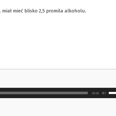
 miał mieć blisko 2,5 promila alkoholu.
Uży
00:00
strz
do
gór