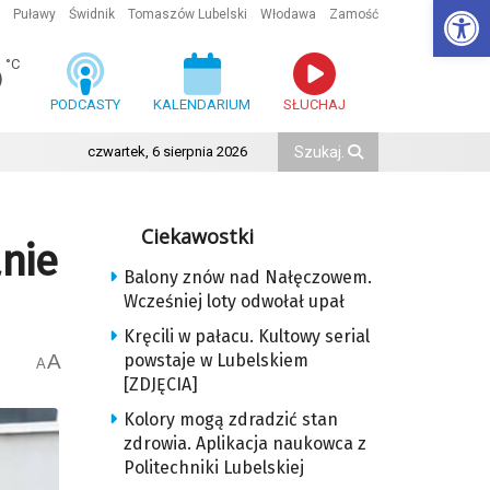
Ot
Puławy
Świdnik
Tomaszów Lubelski
Włodawa
Zamość
6
°C
PODCASTY
KALENDARIUM
SŁUCHAJ
czwartek, 6 sierpnia 2026
Ciekawostki
nie
Balony znów nad Nałęczowem.
Wcześniej loty odwołał upał
Kręcili w pałacu. Kultowy serial
A
powstaje w Lubelskiem
A
[ZDJĘCIA]
Kolory mogą zdradzić stan
zdrowia. Aplikacja naukowca z
Politechniki Lubelskiej