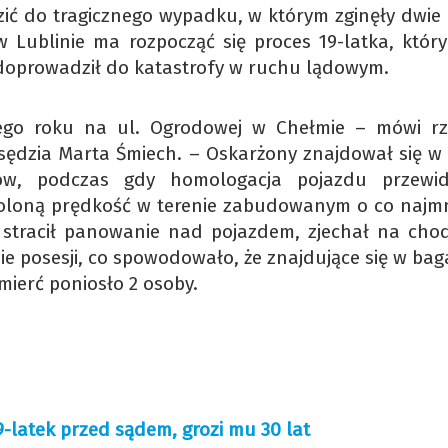
ć do tragicznego wypadku, w którym zginęły dwie 
Lublinie ma rozpocząć się proces 19-latka, który
 doprowadził do katastrofy w ruchu lądowym.
ego roku na ul. Ogrodowej w Chełmie – mówi rz
ędzia Marta Śmiech. – Oskarżony znajdował się w 
erów, podczas gdy homologacja pojazdu przewi
oloną prędkość w terenie zabudowanym o co najmn
 stracił panowanie nad pojazdem, zjechał na chod
ie posesji, co spowodowało, że znajdujące się w ba
mierć poniosło 2 osoby.
-latek przed sądem, grozi mu 30 lat