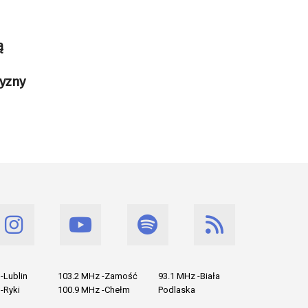
ą
zyzny
-Lublin
103.2 MHz -Zamość
93.1 MHz -Biała
-Ryki
100.9 MHz -Chełm
Podlaska