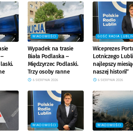
WIADOMOŚCI
GOŚĆ RADIA LUBLI
sie
Wypadek na trasie
Wiceprezes Port
 –
Biała Podlaska –
Lotniczego Lubli
laski.
Międzyrzec Podlaski.
najlepszy miesią
ne
Trzy osoby ranne
naszej historii”
6 SIERPNIA 2026
6 SIERPNIA 2026
WIADOMOŚCI
WIADOMOŚCI