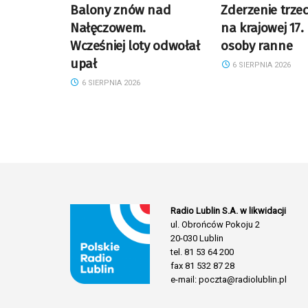
Balony znów nad
Zderzenie trze
Nałęczowem.
na krajowej 17.
Wcześniej loty odwołał
osoby ranne
upał
6 SIERPNIA 2026
6 SIERPNIA 2026
Radio Lublin S.A. w likwidacji
ul. Obrońców Pokoju 2
20-030 Lublin
tel. 81 53 64 200
fax 81 532 87 28
e-mail: poczta@radiolublin.pl