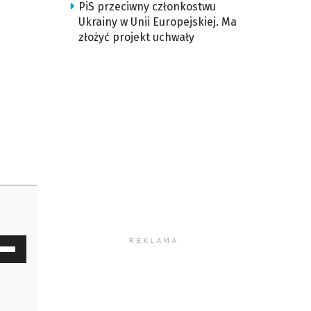
PiS przeciwny członkostwu
Ukrainy w Unii Europejskiej. Ma
złożyć projekt uchwały
waj
REKLAMA
ałek
y