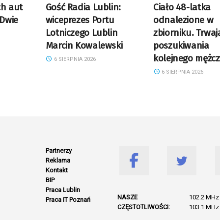
ch aut
Gość Radia Lublin:
Ciało 48-latka
 Dwie
wiceprezes Portu
odnalezione w
Lotniczego Lublin
zbiorniku. Trwaj
Marcin Kowalewski
poszukiwania
kolejnego mężc
6 SIERPNIA 2026
6 SIERPNIA 2026
Partnerzy
Reklama
Kontakt
BIP
Praca Lublin
NASZE
102.2 MHz 
Praca IT Poznań
CZĘSTOTLIWOŚCI:
103.1 MHz 