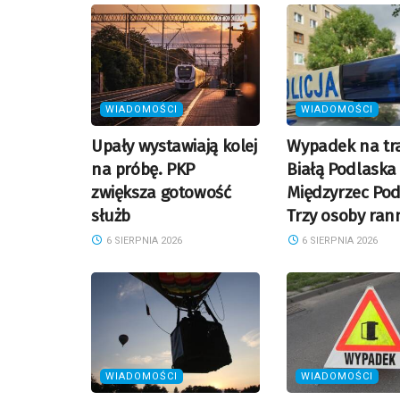
WIADOMOŚCI
WIADOMOŚCI
Upały wystawiają kolej
Wypadek na tra
na próbę. PKP
Białą Podlaska
zwiększa gotowość
Międzyrzec Pod
służb
Trzy osoby ran
6 SIERPNIA 2026
6 SIERPNIA 2026
WIADOMOŚCI
WIADOMOŚCI