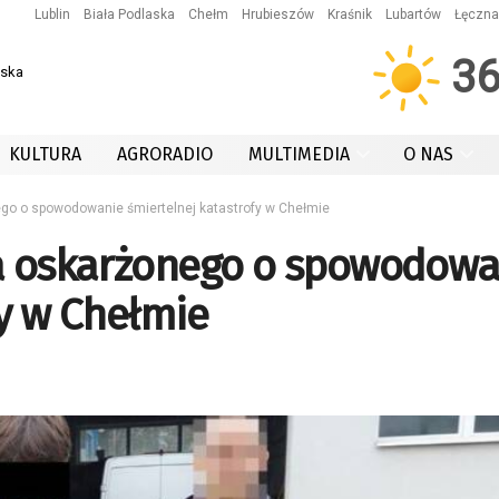
Lublin
Biała Podlaska
Chełm
Hrubieszów
Kraśnik
Lubartów
Łęczna
3
wska
KULTURA
AGRORADIO
MULTIMEDIA
O NAS
go o spowodowanie śmiertelnej katastrofy w Chełmie
ka oskarżonego o spowodowa
fy w Chełmie