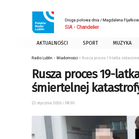
Druga połowa dnia / Magdalena Fijałko
SIA - Chandelier
AKTUALNOŚCI
SPORT
MUZYKA
Radio Lublin
>
Wiadomości
>
Rusza proces 19-latka oskarżone
Rusza proces 19-lat
śmiertelnej katastro
22 stycznia 2026 / 08:30