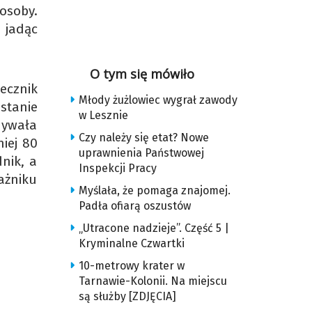
osoby.
 jadąc
O tym się mówiło
ecznik
Młody żużlowiec wygrał zawody
stanie
w Lesznie
dywała
Czy należy się etat? Nowe
iej 80
uprawnienia Państwowej
nik, a
Inspekcji Pracy
gażniku
Myślała, że pomaga znajomej.
Padła ofiarą oszustów
„Utracone nadzieje”. Część 5 |
Kryminalne Czwartki
10-metrowy krater w
Tarnawie-Kolonii. Na miejscu
są służby [ZDJĘCIA]