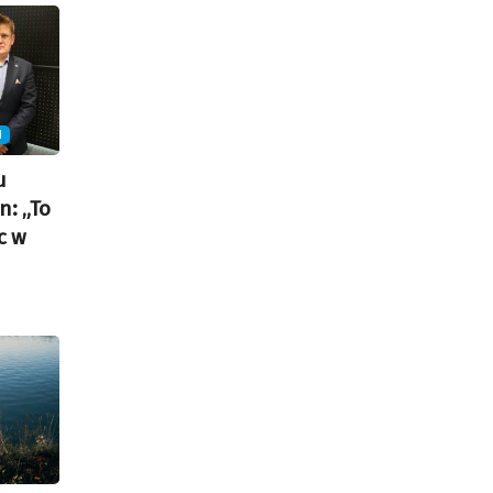
N
u
n: „To
c w