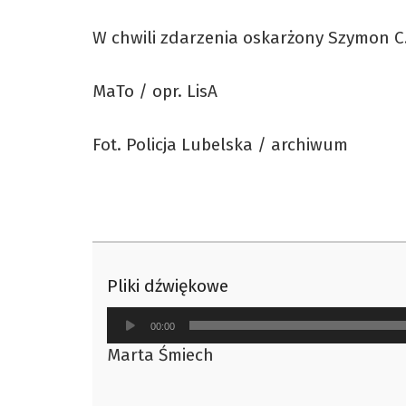
W chwili zdarzenia oskarżony Szymon C.
MaTo / opr. LisA
Fot. Policja Lubelska / archiwum
Pliki dźwiękowe
Odtwarzacz
00:00
plików
Marta Śmiech
dźwiękowych