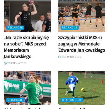
REDAKCJE
REDAKCJE
„Na razie skupiamy się
Szczypiornistki MKS-u
na sobie”. MKS przed
zagrają w Memoriale
Memoriałem
Edwarda Jankowskiego
Jankowskiego
6 SIERPNIA 2026
7 SIERPNIA 2026
REDAKCJE
WIADOMOŚCI