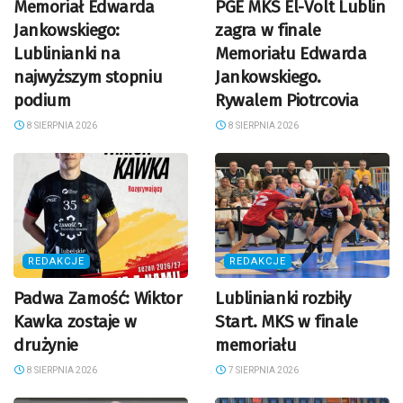
Memoriał Edwarda
PGE MKS El-Volt Lublin
Jankowskiego:
zagra w finale
Lublinianki na
Memoriału Edwarda
najwyższym stopniu
Jankowskiego.
podium
Rywalem Piotrcovia
8 SIERPNIA 2026
8 SIERPNIA 2026
REDAKCJE
REDAKCJE
Padwa Zamość: Wiktor
Lublinianki rozbiły
Kawka zostaje w
Start. MKS w finale
drużynie
memoriału
8 SIERPNIA 2026
7 SIERPNIA 2026