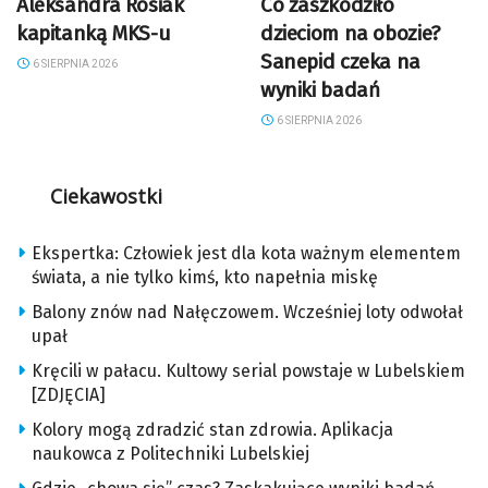
Aleksandra Rosiak
Co zaszkodziło
kapitanką MKS-u
dzieciom na obozie?
Sanepid czeka na
6 SIERPNIA 2026
wyniki badań
6 SIERPNIA 2026
Ciekawostki
Ekspertka: Człowiek jest dla kota ważnym elementem
świata, a nie tylko kimś, kto napełnia miskę
Balony znów nad Nałęczowem. Wcześniej loty odwołał
upał
Kręcili w pałacu. Kultowy serial powstaje w Lubelskiem
[ZDJĘCIA]
Kolory mogą zdradzić stan zdrowia. Aplikacja
naukowca z Politechniki Lubelskiej