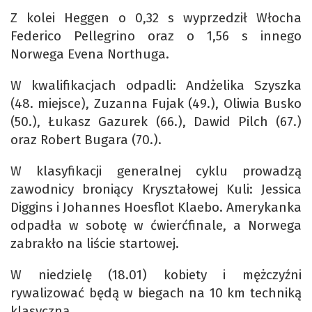
Z kolei Heggen o 0,32 s wyprzedził Włocha
Federico Pellegrino oraz o 1,56 s innego
Norwega Evena Northuga.
W kwalifikacjach odpadli: Andżelika Szyszka
(48. miejsce), Zuzanna Fujak (49.), Oliwia Busko
(50.), Łukasz Gazurek (66.), Dawid Pilch (67.)
oraz Robert Bugara (70.).
W klasyfikacji generalnej cyklu prowadzą
zawodnicy broniący Kryształowej Kuli: Jessica
Diggins i Johannes Hoesflot Klaebo. Amerykanka
odpadła w sobotę w ćwierćfinale, a Norwega
zabrakło na liście startowej.
W niedzielę (18.01) kobiety i mężczyźni
rywalizować będą w biegach na 10 km techniką
klasyczną.