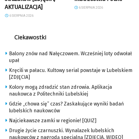
AKTUALIZACJA]
6 SIERPNIA 2026
6 SIERPNIA 2026
Ciekawostki
Balony znów nad Nałęczowem. Wcześniej loty odwołał
upał
Kręcili w pałacu. Kultowy serial powstaje w Lubelskiem
[ZDJĘCIA]
Kolory mogą zdradzić stan zdrowia. Aplikacja
naukowca z Politechniki Lubelskiej
Gdzie „chowa się” czas? Zaskakujące wyniki badań
lubelskich naukowców
Najciekawsze zamki w regionie! [QUIZ]
Drugie życie czarnuszki. Wynalazek lubelskich
naukowców z nagrodą specjalną [ZDJĘCIA, WIDEO]