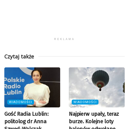
REKLAMA
Czytaj także
WIADOMOŚCI
WIADOMOŚCI
Gość Radia Lublin:
Najpierw upały, teraz
politolog dr Anna
burze. Kolejne loty
Szwed-Walczak
balonów odwołane