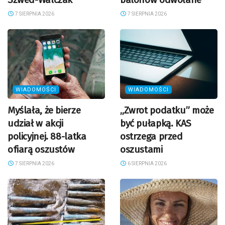
7 SIERPNIA 2026
7 SIERPNIA 2026
WIADOMOŚCI
WIADOMOŚCI
Myślała, że bierze
„Zwrot podatku” może
udział w akcji
być pułapką. KAS
policyjnej. 88-latka
ostrzega przed
ofiarą oszustów
oszustami
7 SIERPNIA 2026
6 SIERPNIA 2026