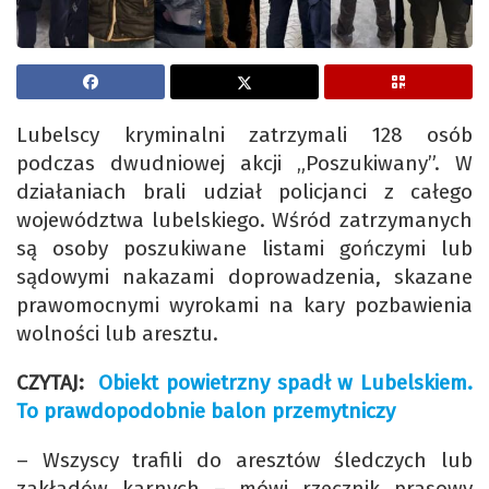
Lubelscy kryminalni zatrzymali 128 osób
podczas dwudniowej akcji „Poszukiwany”. W
działaniach brali udział policjanci z całego
województwa lubelskiego. Wśród zatrzymanych
są osoby poszukiwane listami gończymi lub
sądowymi nakazami doprowadzenia, skazane
prawomocnymi wyrokami na kary pozbawienia
wolności lub aresztu.
CZYTAJ:
Obiekt powietrzny spadł w Lubelskiem.
To prawdopodobnie balon przemytniczy
– Wszyscy trafili do aresztów śledczych lub
zakładów karnych – mówi rzecznik prasowy