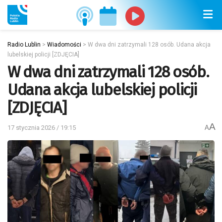
Radio Lublin
>
Wiadomości
>
W dwa dni zatrzymali 128 osób. Udana akcja
lubelskiej policji [ZDJĘCIA]
W dwa dni zatrzymali 128 osób.
Udana akcja lubelskiej policji
[ZDJĘCIA]
A
17 stycznia 2026 / 19:15
A