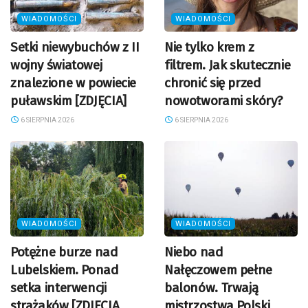
WIADOMOŚCI
WIADOMOŚCI
Setki niewybuchów z II
Nie tylko krem z
wojny światowej
filtrem. Jak skutecznie
znalezione w powiecie
chronić się przed
puławskim [ZDJĘCIA]
nowotworami skóry?
6 SIERPNIA 2026
6 SIERPNIA 2026
WIADOMOŚCI
WIADOMOŚCI
Potężne burze nad
Niebo nad
Lubelskiem. Ponad
Nałęczowem pełne
setka interwencji
balonów. Trwają
strażaków [ZDJĘCIA,
mistrzostwa Polski