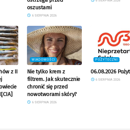
6 SIERPNIA 2026
oszustami
6 SIERPNIA 2026
WIADOMOŚCI
POŻYTECZNI
hów z II
Nie tylko krem z
06.08.2026 Pożyt
j
filtrem. Jak skutecznie
6 SIERPNIA 2026
owiecie
chronić się przed
ĘCIA]
nowotworami skóry?
6 SIERPNIA 2026