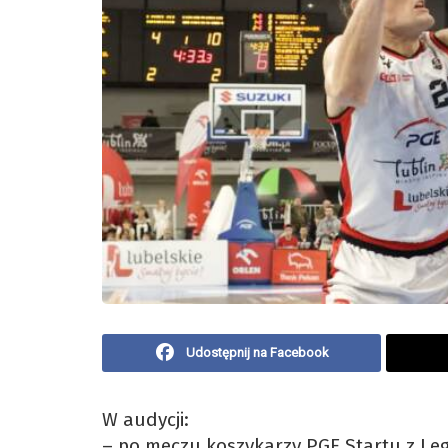
Udostępnij na Facebook
W audycji:
– po meczu koszykarzy PGE Startu z Le