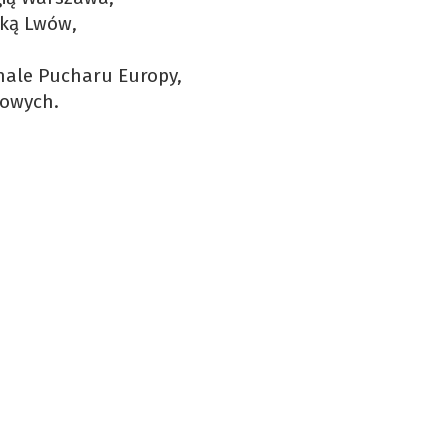
nką Lwów,
nale Pucharu Europy,
mowych.