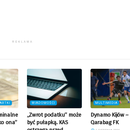
REKLAMA
ARTKI
WIADOMOŚCI
MULTIMEDIA
minalne
„Zwrot podatku” może
Dynamo Kijów –
ko ona”
być pułapką. KAS
Qarabag FK
ostrzega przed