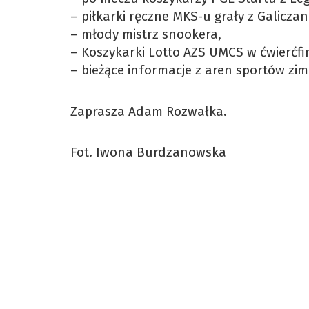
– piłkarki ręczne MKS-u grały z Galicza
– młody mistrz snookera,
– Koszykarki Lotto AZS UMCS w ćwierćfi
– bieżące informacje z aren sportów zi
Zaprasza Adam Rozwałka.
Fot. Iwona Burdzanowska