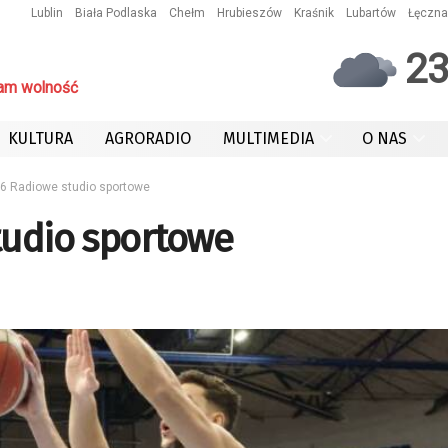
Lublin
Biała Podlaska
Chełm
Hrubieszów
Kraśnik
Lubartów
Łęczna
2
am wolność
KULTURA
AGRORADIO
MULTIMEDIA
O NAS
6 Radiowe studio sportowe
tudio sportowe