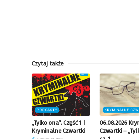
Czytaj także
PODCASTY
KRYMINALNE CZW
„Tylko ona”. Część 1 |
06.08.2026 Kry
Kryminalne Czwartki
Czwartki – „Tyl
cz. 1