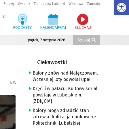
Ot
Puławy
Świdnik
Tomaszów Lubelski
Włodawa
Zamość
3
°C
PODCASTY
KALENDARIUM
SŁUCHAJ
piątek, 7 sierpnia 2026
Ciekawostki
Balony znów nad Nałęczowem.
Wcześniej loty odwołał upał
A
A
Kręcili w pałacu. Kultowy serial
powstaje w Lubelskiem
[ZDJĘCIA]
Kolory mogą zdradzić stan
zdrowia. Aplikacja naukowca z
Politechniki Lubelskiej