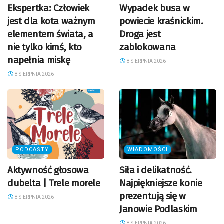
Ekspertka: Człowiek
Wypadek busa w
jest dla kota ważnym
powiecie kraśnickim.
elementem świata, a
Droga jest
nie tylko kimś, kto
zablokowana
napełnia miskę
8 SIERPNIA 2026
8 SIERPNIA 2026
PODCASTY
WIADOMOŚCI
Aktywność głosowa
Siła i delikatność.
dubelta | Trele morele
Najpiękniejsze konie
prezentują się w
8 SIERPNIA 2026
Janowie Podlaskim
8 SIERPNIA 2026