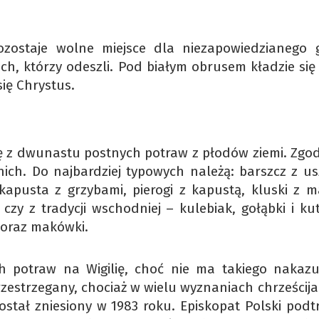
pozostaje wolne miejsce dla niezapowiedzianego g
ch, którzy odeszli. Pod białym obrusem kładzie się 
ię Chrystus.
się z dwunastu postnych potraw z płodów ziemi. Zgod
ich. Do najbardziej typowych należą: barszcz z us
apusta z grzybami, pierogi z kapustą, kluski z m
zy z tradycji wschodniej – kulebiak, gołąbki i kut
 oraz makówki.
h potraw na Wigilię, choć nie ma takiego nakazu
rzestrzegany, chociaż w wielu wyznaniach chrześcij
został zniesiony w 1983 roku. Episkopat Polski podt