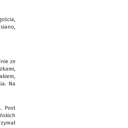
ościa,
siano,
nie ze
zkami,
akiem,
ia. Na
. Post
ańskich
rzymał