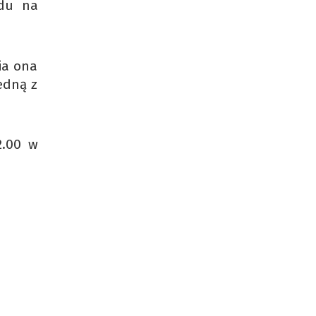
ędu na
ia ona
edną z
2.00 w