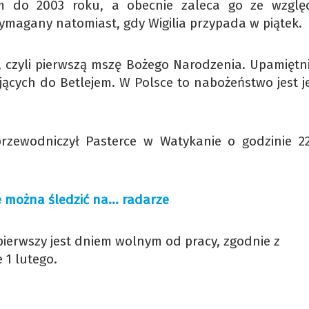
em do 2003 roku, a obecnie zaleca go ze wzgl
 wymagany natomiast, gdy Wigilia przypada w piątek.
ę, czyli pierwszą mszę Bożego Narodzenia. Upamiętn
ających do Betlejem. W Polsce to nabożeństwo jest j
rzewodniczył Pasterce w Watykanie o godzinie 2
nie można śledzić na… radarze
pierwszy jest dniem wolnym od pracy, zgodnie z
 1 lutego.