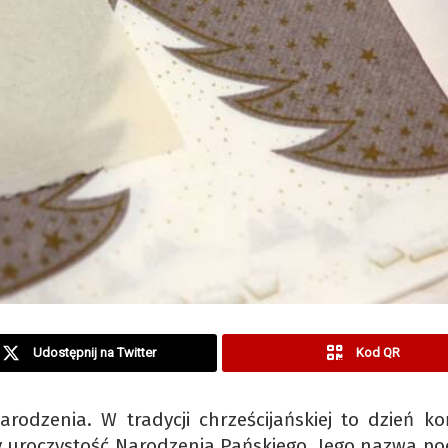
Udostępnij na Twitter
Kod QR
rodzenia. W tradycji chrześcijańskiej to dzień ko
 uroczystość Narodzenia Pańskiego. Jego nazwa po