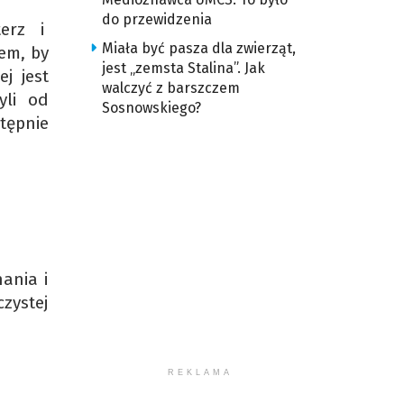
do przewidzenia
erz i
Miała być pasza dla zwierząt,
iem, by
jest „zemsta Stalina”. Jak
j jest
walczyć z barszczem
yli od
Sosnowskiego?
tępnie
ania i
zystej
REKLAMA