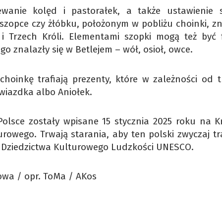
ewanie kolęd i pastorałek, a także ustawienie s
 szopce czy żłóbku, położonym w pobliżu choinki, zn
y i Trzech Króli. Elementami szopki mogą też być f
go znalazły się w Betlejem – wół, osioł, owce.
hoinkę trafiają prezenty, które w zależności od tr
Gwiazdka albo Aniołek.
olsce zostały wpisane 15 stycznia 2025 roku na K
rowego. Trwają starania, aby ten polski zwyczaj tr
 Dziedzictwa Kulturowego Ludzkości UNESCO.
owa / opr. ToMa / AKos