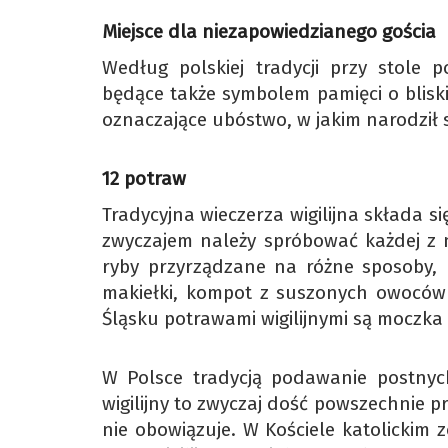
Miejsce dla niezapowiedzianego gościa
Według polskiej tradycji przy stole 
będące także symbolem pamięci o bliski
oznaczające ubóstwo, w jakim narodził s
12 potraw
Tradycyjna wieczerza wigilijna składa 
zwyczajem należy spróbować każdej z n
ryby przyrządzane na różne sposoby, k
makiełki, kompot z suszonych owoców c
Śląsku potrawami wigilijnymi są moczka
W Polsce tradycją podawanie postnyc
wigilijny to zwyczaj dość powszechnie p
nie obowiązuje. W Kościele katolickim 