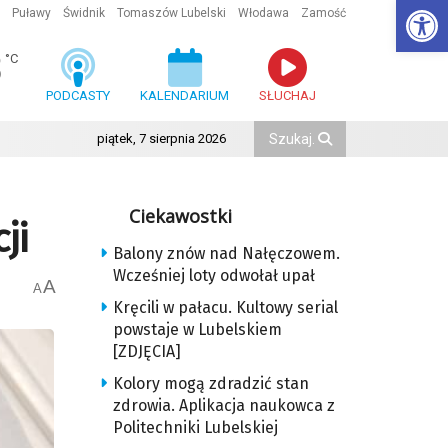
Ot
Puławy
Świdnik
Tomaszów Lubelski
Włodawa
Zamość
8
°C
PODCASTY
KALENDARIUM
SŁUCHAJ
piątek, 7 sierpnia 2026
Ciekawostki
ji
Balony znów nad Nałęczowem.
Wcześniej loty odwołał upał
A
A
Kręcili w pałacu. Kultowy serial
powstaje w Lubelskiem
[ZDJĘCIA]
Kolory mogą zdradzić stan
zdrowia. Aplikacja naukowca z
Politechniki Lubelskiej