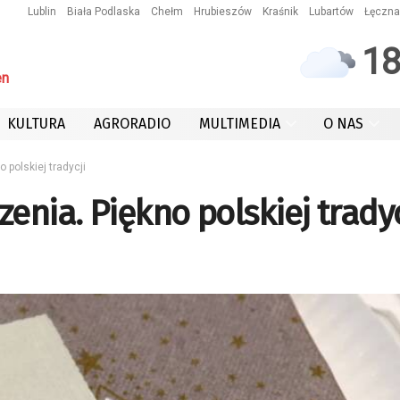
Lublin
Biała Podlaska
Chełm
Hrubieszów
Kraśnik
Lubartów
Łęczna
1
en
KULTURA
AGRORADIO
MULTIMEDIA
O NAS
 polskiej tradycji
enia. Piękno polskiej tradyc