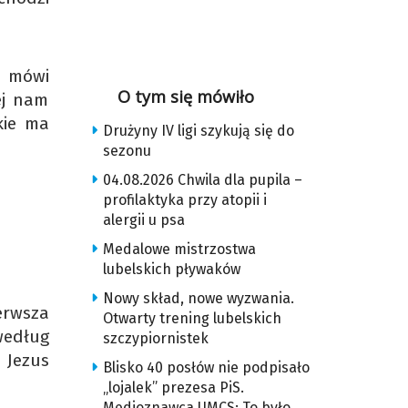
– mówi
O tym się mówiło
ej nam
kie ma
Drużyny IV ligi szykują się do
sezonu
04.08.2026 Chwila dla pupila –
profilaktyka przy atopii i
alergii u psa
Medalowe mistrzostwa
lubelskich pływaków
Nowy skład, nowe wyzwania.
ierwsza
Otwarty trening lubelskich
według
szczypiornistek
 Jezus
Blisko 40 posłów nie podpisało
„lojalek” prezesa PiS.
Medioznawca UMCS: To było