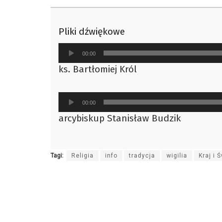
Pliki dźwiękowe
Odtwarzacz
00:00
plików
ks. Bartłomiej Król
dźwiękowych
Odtwarzacz
00:00
plików
arcybiskup Stanisław Budzik
dźwiękowych
Tagi:
Religia
info
tradycja
wigilia
Kraj i 