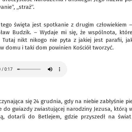
anie”, „straż”.
tego święta jest spotkanie z drugim człowiekiem 
isław Budzik. – Wydaje mi się, że wspólnota, któr
utaj nikt nikogo nie pyta z jakiej jest parafii, ja
ą w domu i taki dom powinien Kościół tworzyć.
czynająca się 24 grudnia, gdy na niebie zabłyśnie p
e do gwiazdy zwiastującej narodziny Jezusa, którą 
 nią, dotarli do Betlejem, gdzie przyszedł na świat