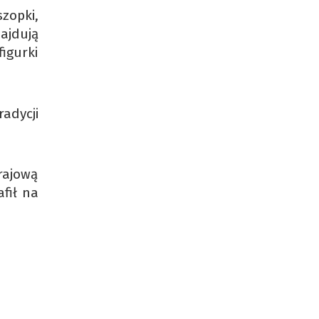
zopki,
ajdują
igurki
adycji
rajową
afił na