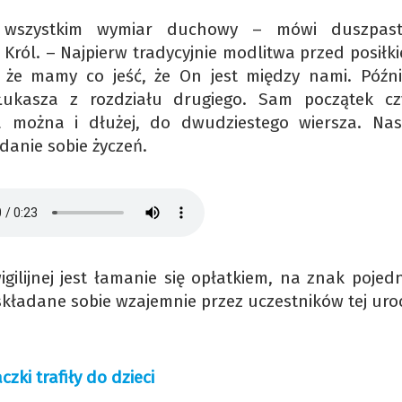
 wszystkim wymiar duchowy – mówi duszpast
 Król. – Najpierw tradycyjnie modlitwa przed posiłk
że mamy co jeść, że On jest między nami. Późnie
Łukasza z rozdziału drugiego. Sam początek cz
a można i dłużej, do dwudziestego wiersza. Nas
adanie sobie życzeń.
lijnej jest łamanie się opłatkiem, na znak pojedn
kładane sobie wzajemnie przez uczestników tej uroc
zki trafiły do dzieci