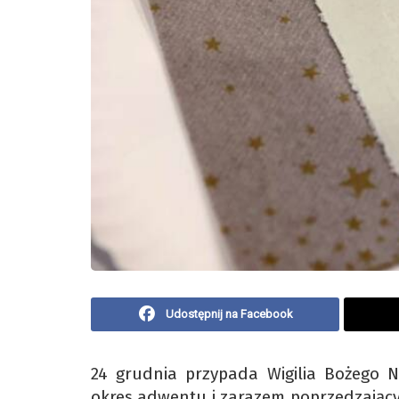
Udostępnij na Facebook
24 grudnia przypada Wigilia Bożego Na
okres adwentu i zarazem poprzedzający