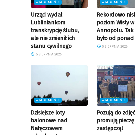
WIADOMOŚCI
WIADOMOŚCI
Urząd wydał
Rekordowo nisk
Lubliniankom
poziom Wisły w
transkrypcję ślubu,
Annopolu. Tak 
ale nie zmienił ich
było od ponad 
stanu cywilnego
5 SIERPNIA 2026
5 SIERPNIA 2026
WIADOMOŚCI
WIADOMOŚCI
Dzisiejsze loty
Pozują do zdjęć
balonowe nad
promują pieczę
Nałęczowem
zastępczą!