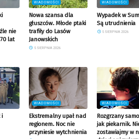
WIADOMOŚCI
WIADOMOŚCI
i
Nowa szansa dla
Wypadek w Sumi
głuszców. Młode ptaki
Są utrudnienia
źle nie
trafiły do Lasów
5 SIERPNIA 2026
70 lat
Janowskich
5 SIERPNIA 2026
WIADOMOŚCI
WIADOMOŚCI
 i
Ekstremalny upał nad
Rozgrzany sam
regionem. Noc nie
jak piekarnik. Ni
przyniesie wytchnienia
zostawiajmy w 