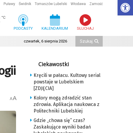
Ot
Puławy
Świdnik
Tomaszów Lubelski
Włodawa
Zamość
3
°C
PODCASTY
KALENDARIUM
SŁUCHAJ
czwartek, 6 sierpnia 2026
Ciekawostki
ogii
Kręcili w pałacu. Kultowy serial
powstaje w Lubelskiem
[ZDJĘCIA]
A
Kolory mogą zdradzić stan
A
zdrowia. Aplikacja naukowca z
Politechniki Lubelskiej
Gdzie „chowa się” czas?
Zaskakujące wyniki badań