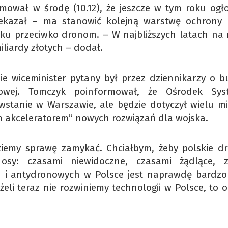
ował w środę (10.12), że jeszcze w tym roku ogł
rzekazał – ma stanowić kolejną warstwę ochrony 
dku przeciwko dronom. – W najbliższych latach na 
liardy złotych – dodał.
ie wiceminister pytany był przez dziennikarzy o 
nowej. Tomczyk poinformował, że Ośrodek Sy
stanie w Warszawie, ale będzie dotyczył wielu mi
m akceleratorem” nowych rozwiązań dla wojska.
dziemy sprawę zamykać. Chciałbym, żeby polskie d
k osy: czasami niewidoczne, czasami żądlące, 
h i antydronowych w Polsce jest naprawdę bardzo
żeli teraz nie rozwiniemy technologii w Polsce, to 