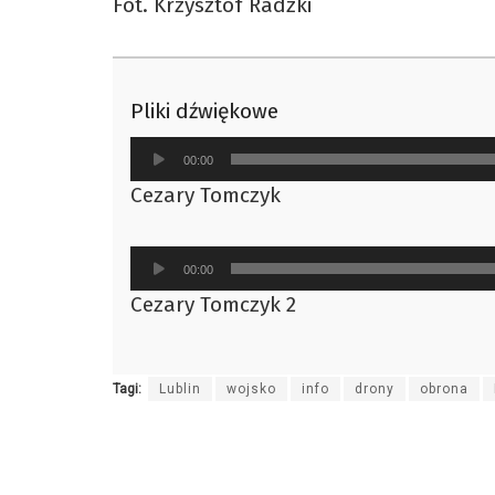
Fot. Krzysztof Radzki
Pliki dźwiękowe
Odtwarzacz
00:00
plików
Cezary Tomczyk
dźwiękowych
Odtwarzacz
00:00
plików
Cezary Tomczyk 2
dźwiękowych
Tagi:
Lublin
wojsko
info
drony
obrona