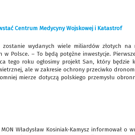
owstać Centrum Medycyny Wojskowej i Katastrof
at zostanie wydanych wiele miliardów złotych na 
 w Polsce. – To będą potężne inwestycje. Pierwsz
a tego roku ogłosimy projekt San, który będzie k
ietrznej, ale w zakresie ochrony przeciwko dronom.
gromniej mierze dotyczą polskiego przemysłu obron
ef MON Władysław Kosiniak-Kamysz informował o w