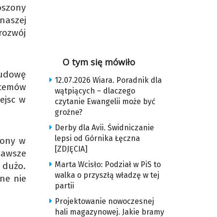
oszony
naszej
rozwój
O tym się mówiło
budowę
12.07.2026 Wiara. Poradnik dla
stemów
wątpiących – dlaczego
ejsc w
czytanie Ewangelii może być
groźne?
Derby dla Avii. Świdniczanie
lepsi od Górnika Łęczna
rony w
[ZDJĘCIA]
zawsze
Marta Wcisło: Podział w PiS to
 dużo.
walka o przyszłą władzę w tej
one nie
partii
Projektowanie nowoczesnej
hali magazynowej. Jakie bramy