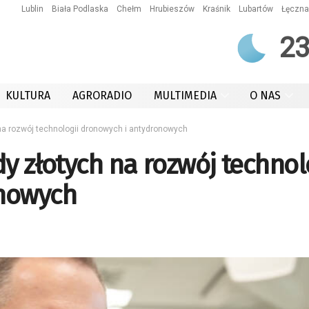
Lublin
Biała Podlaska
Chełm
Hrubieszów
Kraśnik
Lubartów
Łęczna
2
KULTURA
AGRORADIO
MULTIMEDIA
O NAS
na rozwój technologii dronowych i antydronowych
y złotych na rozwój technol
onowych