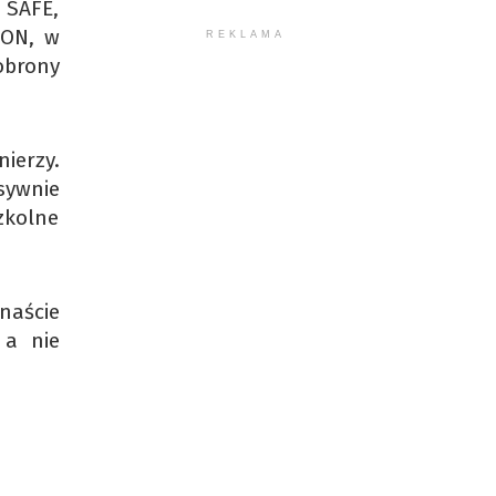
 SAFE,
MON, w
REKLAMA
obrony
ierzy.
sywnie
zkolne
anaście
 a nie