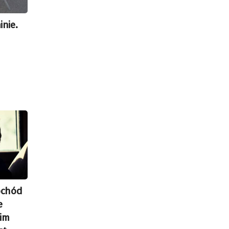
nie.
ochód
e
nim