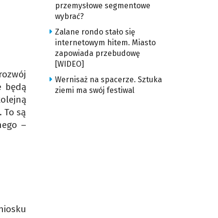
przemysłowe segmentowe
wybrać?
Zalane rondo stało się
internetowym hitem. Miasto
zapowiada przebudowę
[WIDEO]
rozwój
Wernisaż na spacerze. Sztuka
e będą
ziemi ma swój festiwal
olejną
 To są
nego –
niosku