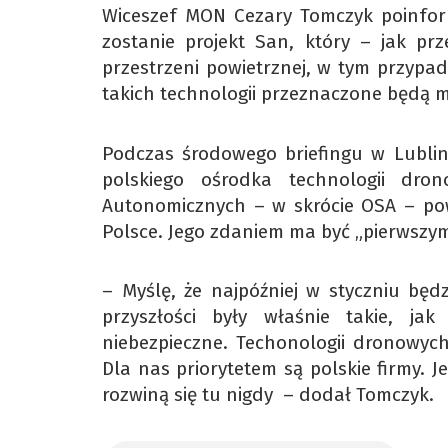
Wiceszef MON Cezary Tomczyk poinform
zostanie projekt San, który – jak p
przestrzeni powietrznej, w tym przypa
takich technologii przeznaczone będą mi
Podczas środowego briefingu w Lublin
polskiego ośrodka technologii dro
Autonomicznych – w skrócie OSA – pow
Polsce. Jego zdaniem ma być „pierwszy
– Myślę, że najpóźniej w styczniu bę
przyszłości były właśnie takie, ja
niebezpieczne. Techonologii dronowyc
Dla nas priorytetem są polskie firmy. Je
rozwiną się tu nigdy – dodał Tomczyk.