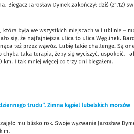
na. Biegacz Jarosław Dymek zakończył dziś (21.12) sw
która była we wszystkich miejscach w Lublinie – m
ło się, że najfajniejsza ulica to ulica Węglinek. Bar
nąca też przez wąwóz. Lubię takie challenge. Są on
chyba taka terapia, żeby się wyciszyć, uspokoić. Ta
km. I tak mniej więcej co trzy dni biegałem.
codziennego trudu”. Zimna kąpiel lubelskich morsów
e zajęło mu blisko rok. Swoje wyzwanie Jarosław Dym
kim.