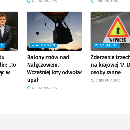
6 SIERPNIA 2026
6 SIERPNIA 2026
IN
WIADOMOŚCI
WIADOMOŚCI
tu
Balony znów nad
Zderzenie trzec
in: „To
Nałęczowem.
na krajowej 17. 
ąc w
Wcześniej loty odwołał
osoby ranne
upał
6 SIERPNIA 2026
6 SIERPNIA 2026