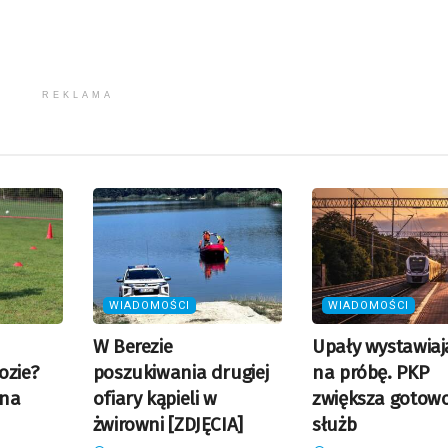
REKLAMA
WIADOMOŚCI
WIADOMOŚCI
W Berezie
Upały wystawiają
ozie?
poszukiwania drugiej
na próbę. PKP
 na
ofiary kąpieli w
zwiększa gotow
żwirowni [ZDJĘCIA]
służb