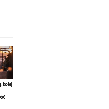
 kolej
ość