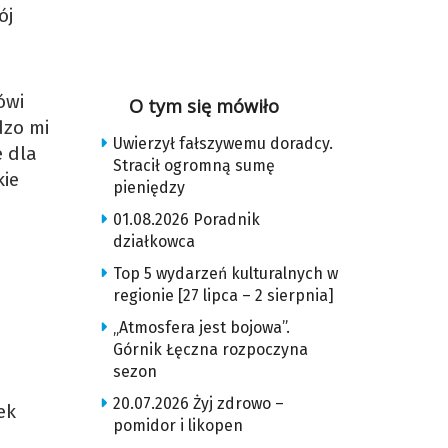
ój
ówi
O tym się mówiło
dzo mi
Uwierzył fałszywemu doradcy.
e dla
Stracił ogromną sumę
kie
pieniędzy
01.08.2026 Poradnik
działkowca
Top 5 wydarzeń kulturalnych w
regionie [27 lipca – 2 sierpnia]
„Atmosfera jest bojowa”.
Górnik Łęczna rozpoczyna
sezon
20.07.2026 Żyj zdrowo –
ek
pomidor i likopen