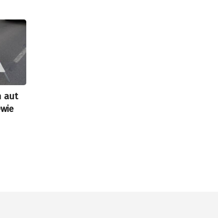
h aut
Dwie