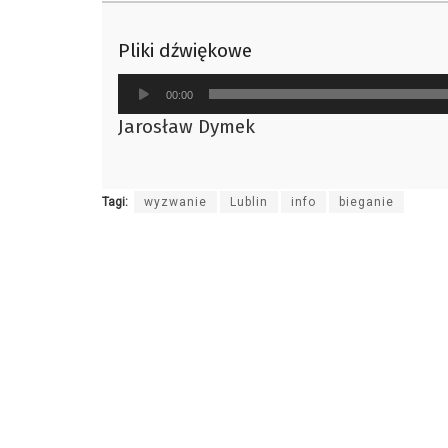
Pliki dźwiękowe
Odtwarzacz
00:00
plików
Jarosław Dymek
dźwiękowych
Tagi:
wyzwanie
Lublin
info
bieganie