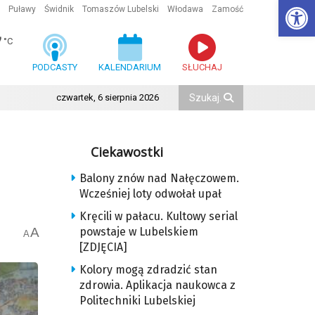
Ot
Puławy
Świdnik
Tomaszów Lubelski
Włodawa
Zamość
7
°C
PODCASTY
KALENDARIUM
SŁUCHAJ
czwartek, 6 sierpnia 2026
Ciekawostki
Balony znów nad Nałęczowem.
Wcześniej loty odwołał upał
Kręcili w pałacu. Kultowy serial
A
powstaje w Lubelskiem
A
[ZDJĘCIA]
Kolory mogą zdradzić stan
zdrowia. Aplikacja naukowca z
Politechniki Lubelskiej