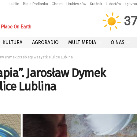
Lublin
Biała Podlaska
Chełm
Hrubieszów
Kraśnik
Lubartów
Łęczna
3
Place On Earth
KULTURA
AGRORADIO
MULTIMEDIA
O NAS
ław Dymek przebiegł wszystkie ulice Lublina
apia”. Jarosław Dymek
lice Lublina