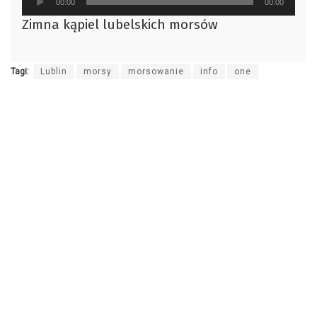
00:00
00:00
plików
Zimna kąpiel lubelskich morsów
dźwiękowych
Tagi:
Lublin
morsy
morsowanie
info
one