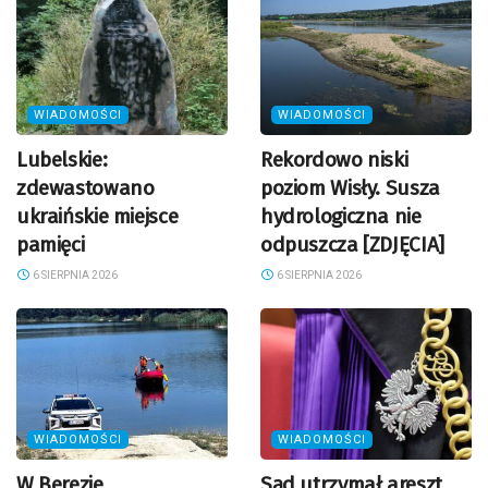
WIADOMOŚCI
WIADOMOŚCI
Lubelskie:
Rekordowo niski
zdewastowano
poziom Wisły. Susza
ukraińskie miejsce
hydrologiczna nie
pamięci
odpuszcza [ZDJĘCIA]
6 SIERPNIA 2026
6 SIERPNIA 2026
WIADOMOŚCI
WIADOMOŚCI
W Berezie
Sąd utrzymał areszt