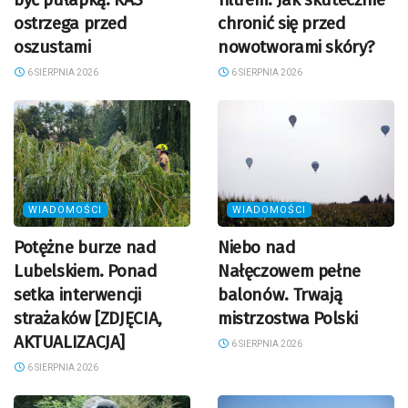
ostrzega przed
chronić się przed
oszustami
nowotworami skóry?
6 SIERPNIA 2026
6 SIERPNIA 2026
WIADOMOŚCI
WIADOMOŚCI
Potężne burze nad
Niebo nad
Lubelskiem. Ponad
Nałęczowem pełne
setka interwencji
balonów. Trwają
strażaków [ZDJĘCIA,
mistrzostwa Polski
AKTUALIZACJA]
6 SIERPNIA 2026
6 SIERPNIA 2026