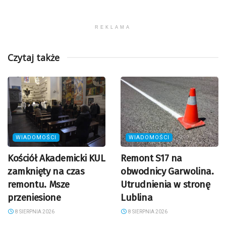
REKLAMA
Czytaj także
WIADOMOŚCI
WIADOMOŚCI
Kościół Akademicki KUL
Remont S17 na
zamknięty na czas
obwodnicy Garwolina.
remontu. Msze
Utrudnienia w stronę
przeniesione
Lublina
8 SIERPNIA 2026
8 SIERPNIA 2026