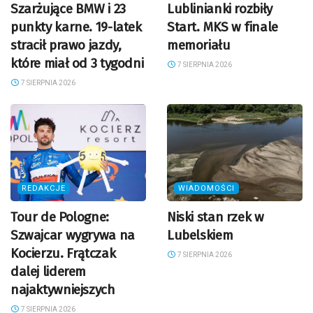
Szarżujące BMW i 23
Lublinianki rozbiły
punkty karne. 19-latek
Start. MKS w finale
stracił prawo jazdy,
memoriału
które miał od 3 tygodni
7 SIERPNIA 2026
7 SIERPNIA 2026
REDAKCJE
WIADOMOŚCI
Tour de Pologne:
Niski stan rzek w
Szwajcar wygrywa na
Lubelskiem
Kocierzu. Frątczak
7 SIERPNIA 2026
dalej liderem
najaktywniejszych
7 SIERPNIA 2026