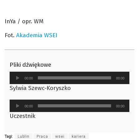
InYa / opr. WM
Fot.
Akademia WSEI
Pliki dźwiękowe
Odtwarzacz
00:00
00:00
plików
Sylwia Szewc-Koryszko
dźwiękowych
Odtwarzacz
00:00
00:00
plików
Uczestnik
dźwiękowych
Tagi:
Lublin
Praca
wsei
kariera