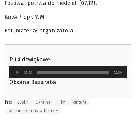
Festiwal potrwa do niedzieli (07.12).
KovA / opr. WM
Fot. materiał organizatora
Pliki dźwiękowe
Odtwarzacz
00:00
00:00
plików
Oksana Basaraba
dźwiękowych
Tagi:
Lublin
Ukraina
Film
kultura
centrum kultury w lublinie