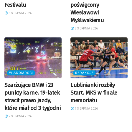
Festivalu
poświęcony
Wiesławowi
8 SIERPNIA 2026
Myśliwskiemu
8 SIERPNIA 2026
WIADOMOŚCI
REDAKCJE
Szarżujące BMW i 23
Lublinianki rozbiły
punkty karne. 19-latek
Start. MKS w finale
stracił prawo jazdy,
memoriału
które miał od 3 tygodni
7 SIERPNIA 2026
7 SIERPNIA 2026