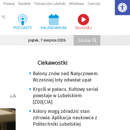
Ot
Puławy
Świdnik
Tomaszów Lubelski
Włodawa
Zamość
1
°C
PODCASTY
KALENDARIUM
SŁUCHAJ
piątek, 7 sierpnia 2026
Ciekawostki
Balony znów nad Nałęczowem.
Wcześniej loty odwołał upał
Kręcili w pałacu. Kultowy serial
A
powstaje w Lubelskiem
A
[ZDJĘCIA]
Kolory mogą zdradzić stan
zdrowia. Aplikacja naukowca z
Politechniki Lubelskiej