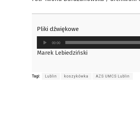
Pliki dźwiękowe
Odtwarzacz
00:00
plików
Marek Lebiedziński
dźwiękowych
Tagi:
Lublin
koszykówka
AZS UMCS Lublin