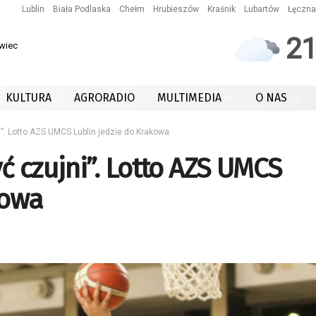
Lublin
Biała Podlaska
Chełm
Hrubieszów
Kraśnik
Lubartów
Łęczna
2
owiec
KULTURA
AGRORADIO
MULTIMEDIA
O NAS
”. Lotto AZS UMCS Lublin jedzie do Krakowa
ć czujni”. Lotto AZS UMCS
kowa