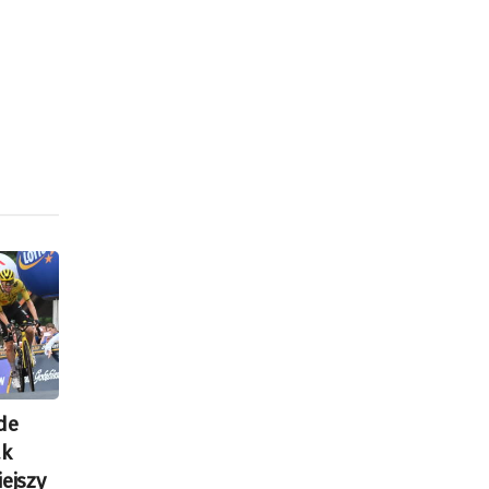
de
ak
ejszy