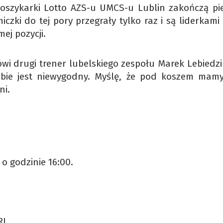
szykarki Lotto AZS-u UMCS-u Lublin zakończą pi
zki do tej pory przegrały tylko raz i są liderkami 
ej pozycji.
i drugi trener lubelskiego zespołu Marek Lebiedziń
ebie jest niewygodny. Myślę, że pod koszem mam
ni.
 o godzinie 16:00.
RL