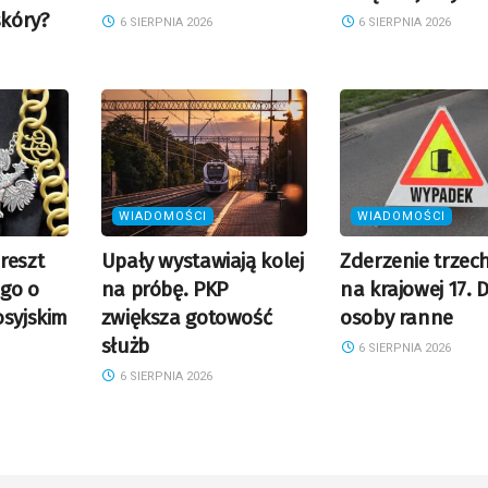
kóry?
6 SIERPNIA 2026
6 SIERPNIA 2026
WIADOMOŚCI
WIADOMOŚCI
reszt
Upały wystawiają kolej
Zderzenie trzec
go o
na próbę. PKP
na krajowej 17. 
osyjskim
zwiększa gotowość
osoby ranne
służb
6 SIERPNIA 2026
6 SIERPNIA 2026