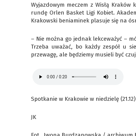
Wyjazdowym meczem z Wisłą Kraków ko
rundę Orlen Basket Ligi Kobiet. Akademic
Krakowski beniaminek plasuje się na ósm
– Nie można go jednak lekceważyć – mów
Trzeba uważać, bo każdy zespół u si
przewagę, ale będziemy musieli być czuj
Spotkanie w Krakowie w niedzielę (21.12)
JK
Fot. Iwona Burdzanowska / archiwum 