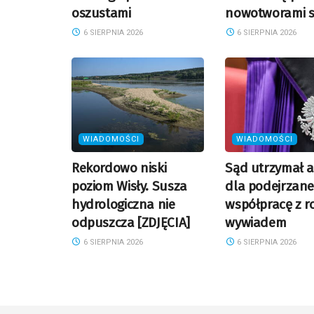
oszustami
nowotworami s
6 SIERPNIA 2026
6 SIERPNIA 2026
WIADOMOŚCI
WIADOMOŚCI
Rekordowo niski
Sąd utrzymał a
poziom Wisły. Susza
dla podejrzane
hydrologiczna nie
współpracę z r
odpuszcza [ZDJĘCIA]
wywiadem
6 SIERPNIA 2026
6 SIERPNIA 2026