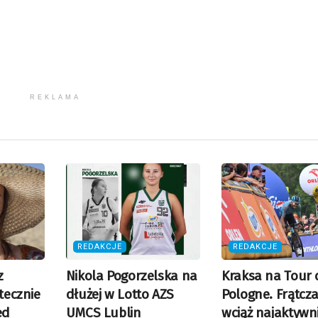
REKLAMA
REDAKCJE
REDAKCJE
z
Nikola Pogorzelska na
Kraksa na Tour 
utecznie
dłużej w Lotto AZS
Pologne. Frątcz
ed
UMCS Lublin
wciąż najaktywni