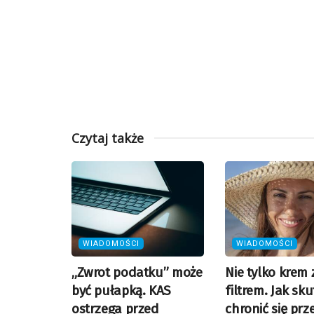
Czytaj także
WIADOMOŚCI
WIADOMOŚCI
„Zwrot podatku” może
Nie tylko krem 
być pułapką. KAS
filtrem. Jak sk
ostrzega przed
chronić się prz