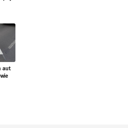
h aut
Dwie