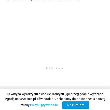
REKLAMA
Ta witryna wykorzystuje cookie. Kontynuując przeglądanie wyrażasz
zgodę na używanie plików cookie. Zachęcamy do odwiedzenia naszej
© 2026 Wszelkie prawa zastrzeżone. Radio Lublin S.A. w likwidacji
strony
Polityki prywatności
.
Rozumiem