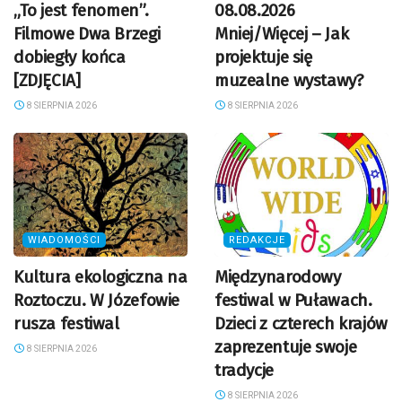
„To jest fenomen”.
08.08.2026
Filmowe Dwa Brzegi
Mniej/Więcej – Jak
dobiegły końca
projektuje się
[ZDJĘCIA]
muzealne wystawy?
8 SIERPNIA 2026
8 SIERPNIA 2026
WIADOMOŚCI
REDAKCJE
Kultura ekologiczna na
Międzynarodowy
Roztoczu. W Józefowie
festiwal w Puławach.
rusza festiwal
Dzieci z czterech krajów
zaprezentuje swoje
8 SIERPNIA 2026
tradycje
8 SIERPNIA 2026