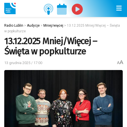
Radio Lublin
>
Audycje
>
Mniej/więcej
>
13.12.2025 Mniej/Więcej – Święta
w popkulturze
13.12.2025 Mniej/Więcej –
Święta w popkulturze
A
13 grudnia 2025 / 17:00
A