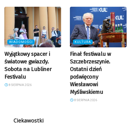
WIADOMOŚCI
KULTURA
Wyjątkowy spacer i
Finał festiwalu w
światowe gwiazdy.
Szczebrzeszynie.
Sobota na Lubliner
Ostatni dzień
Festivalu
poświęcony
Wiesławowi
8 SIERPNIA 2026
Myśliwskiemu
8 SIERPNIA 2026
Ciekawostki