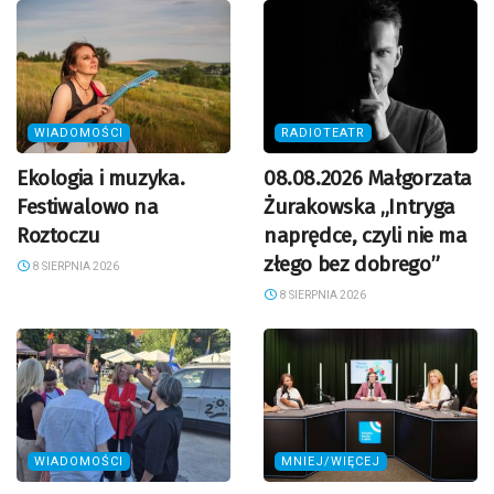
WIADOMOŚCI
RADIOTEATR
Ekologia i muzyka.
08.08.2026 Małgorzata
Festiwalowo na
Żurakowska „Intryga
Roztoczu
naprędce, czyli nie ma
złego bez dobrego”
8 SIERPNIA 2026
8 SIERPNIA 2026
WIADOMOŚCI
MNIEJ/WIĘCEJ