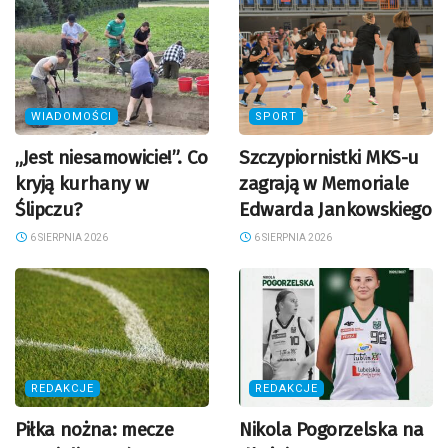
WIADOMOŚCI
SPORT
„Jest niesamowicie!”. Co
Szczypiornistki MKS-u
kryją kurhany w
zagrają w Memoriale
Ślipczu?
Edwarda Jankowskiego
6 SIERPNIA 2026
6 SIERPNIA 2026
REDAKCJE
REDAKCJE
Piłka nożna: mecze
Nikola Pogorzelska na