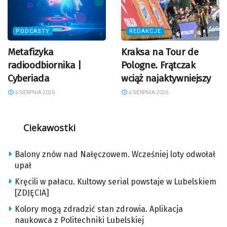
PODCASTY
REDAKCJE
Metafizyka
Kraksa na Tour de
radioodbiornika |
Pologne. Frątczak
Cyberiada
wciąż najaktywniejszy
6 SIERPNIA 2026
6 SIERPNIA 2026
Ciekawostki
Balony znów nad Nałęczowem. Wcześniej loty odwołał
upał
Kręcili w pałacu. Kultowy serial powstaje w Lubelskiem
[ZDJĘCIA]
Kolory mogą zdradzić stan zdrowia. Aplikacja
naukowca z Politechniki Lubelskiej