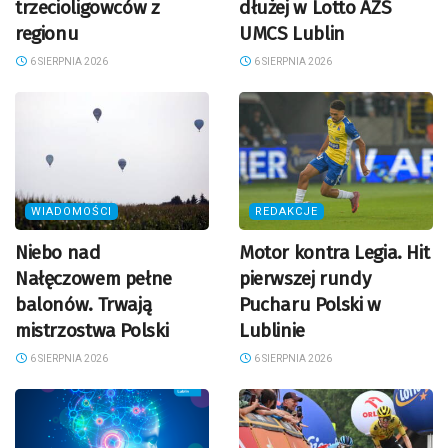
trzecioligowców z
dłużej w Lotto AZS
regionu
UMCS Lublin
6 SIERPNIA 2026
6 SIERPNIA 2026
WIADOMOŚCI
REDAKCJE
Niebo nad
Motor kontra Legia. Hit
Nałęczowem pełne
pierwszej rundy
balonów. Trwają
Pucharu Polski w
mistrzostwa Polski
Lublinie
6 SIERPNIA 2026
6 SIERPNIA 2026