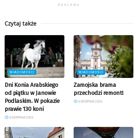
REKLAMA
Czytaj także
WIADOMOŚCI
WIADOMOŚCI
Dni Konia Arabskiego
Zamojska brama
od piątku w Janowie
przechodzi remont!
Podlaskim. W pokazie
6 SIERPNIA 2026
prawie 130 koni
6 SIERPNIA 2026