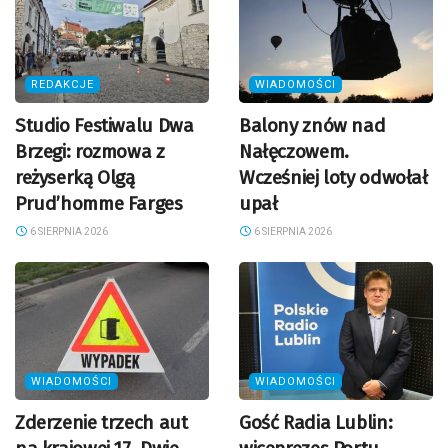
REDAKCJE
WIADOMOŚCI
Studio Festiwalu Dwa
Balony znów nad
Brzegi: rozmowa z
Nałęczowem.
reżyserką Olgą
Wcześniej loty odwołał
Prud’homme Farges
upał
6 SIERPNIA 2026
6 SIERPNIA 2026
WIADOMOŚCI
WIADOMOŚCI
Zderzenie trzech aut
Gość Radia Lublin: