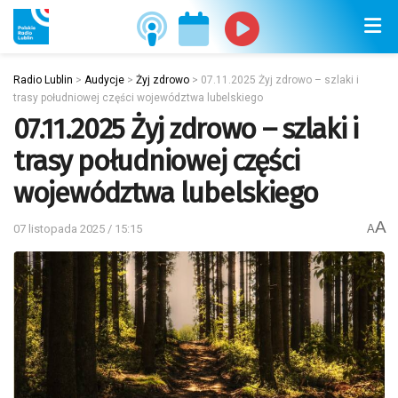
Radio Lublin
>
Audycje
>
Żyj zdrowo
>
07.11.2025 Żyj zdrowo – szlaki i
trasy południowej części województwa lubelskiego
07.11.2025 Żyj zdrowo – szlaki i
trasy południowej części
województwa lubelskiego
A
07 listopada 2025 / 15:15
A