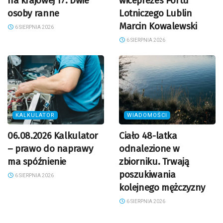
na krajowej 17. Dwie
wiceprezes Portu
osoby ranne
Lotniczego Lublin
Marcin Kowalewski
6 SIERPNIA 2026
6 SIERPNIA 2026
KALKULATOR
WIADOMOŚCI
06.08.2026 Kalkulator
Ciało 48-latka
– prawo do naprawy
odnalezione w
ma spóźnienie
zbiorniku. Trwają
poszukiwania
6 SIERPNIA 2026
kolejnego mężczyzny
6 SIERPNIA 2026