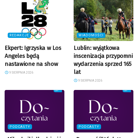
REDAKCJE
WIADOMOŚCI
Ekpert: Igrzyska w Los
Lublin: wyjątkowa
Angeles będą
inscenizacja przypomni
nastawione na show
wydarzenia sprzed 165
lat
9 SIERPNIA 2026
9 SIERPNIA 2026
PODCASTY
PODCASTY