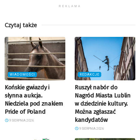
REKLAMA
Czytaj także
WIADOMOŚCI
REDAKCJE
Końskie gwiazdy i
Ruszył nabór do
słynna aukcja.
Nagród Miasta Lublin
Niedziela pod znakiem
w dziedzinie kultury.
Pride of Poland
Można zgłaszać
kandydatów
9 SIERPNIA 2026
9 SIERPNIA 2026