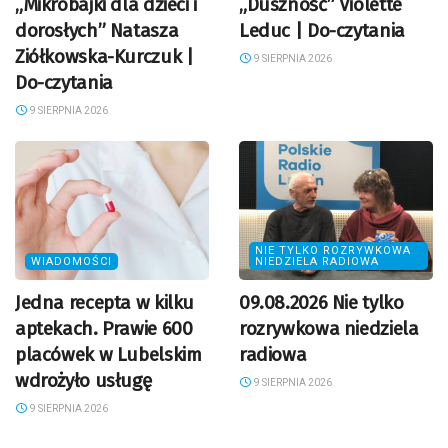
„Mikrobajki dla dzieci i
„Duszność” Violette
dorosłych” Natasza
Leduc | Do-czytania
Ziółkowska-Kurczuk |
9 SIERPNIA 2026
Do-czytania
9 SIERPNIA 2026
NIE TYLKO ROZRYWKOWA
WIADOMOŚCI
NIEDZIELA RADIOWA
Jedna recepta w kilku
09.08.2026 Nie tylko
aptekach. Prawie 600
rozrywkowa niedziela
placówek w Lubelskim
radiowa
wdrożyło usługę
9 SIERPNIA 2026
9 SIERPNIA 2026