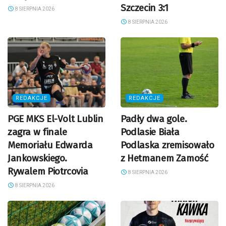
Szczecin 3:1
8 SIERPNIA 2026
8 SIERPNIA 2026
REDAKCJE
REDAKCJE
PGE MKS El-Volt Lublin
Padły dwa gole.
zagra w finale
Podlasie Biała
Memoriału Edwarda
Podlaska zremisowało
Jankowskiego.
z Hetmanem Zamość
Rywalem Piotrcovia
8 SIERPNIA 2026
8 SIERPNIA 2026