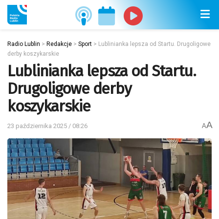
Radio Lublin
>
Redakcje
>
Sport
>
Lublinianka lepsza od Startu. Drugoligowe
derby koszykarskie
Lublinianka lepsza od Startu.
Drugoligowe derby
koszykarskie
A
23 października 2025 / 08:26
A