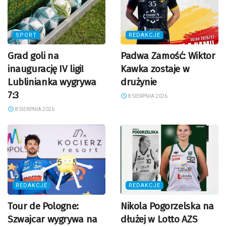
SPORT
REDAKCJE
Grad goli na
Padwa Zamość: Wiktor
inaugurację IV ligi!
Kawka zostaje w
Lublinianka wygrywa
drużynie
7:3
8 SIERPNIA 2026
8 SIERPNIA 2026
REDAKCJE
REDAKCJE
Tour de Pologne:
Nikola Pogorzelska na
Szwajcar wygrywa na
dłużej w Lotto AZS