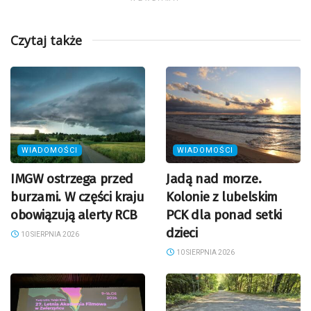
Czytaj także
WIADOMOŚCI
WIADOMOŚCI
IMGW ostrzega przed
Jadą nad morze.
burzami. W części kraju
Kolonie z lubelskim
obowiązują alerty RCB
PCK dla ponad setki
dzieci
10 SIERPNIA 2026
10 SIERPNIA 2026