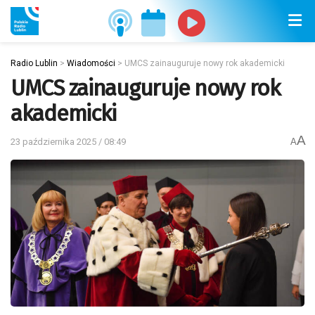
Radio Lublin
>
Wiadomości
>
UMCS zainauguruje nowy rok akademicki
UMCS zainauguruje nowy rok
akademicki
A
23 października 2025 / 08:49
A