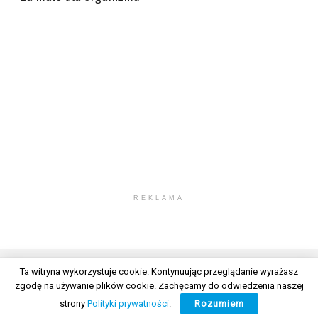
REKLAMA
Ta witryna wykorzystuje cookie. Kontynuując przeglądanie wyrażasz
zgodę na używanie plików cookie. Zachęcamy do odwiedzenia naszej
© 2026 Wszelkie prawa zastrzeżone. Radio Lublin S.A. w likwidacji
strony
Polityki prywatności
.
Rozumiem