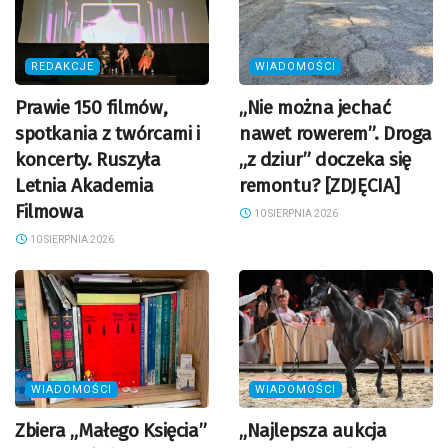
REDAKCJE
WIADOMOŚCI
Prawie 150 filmów,
„Nie można jechać
spotkania z twórcami i
nawet rowerem”. Droga
koncerty. Ruszyła
„z dziur” doczeka się
Letnia Akademia
remontu? [ZDJĘCIA]
Filmowa
10 SIERPNIA 2026
10 SIERPNIA 2026
WIADOMOŚCI
WIADOMOŚCI
Zbiera „Małego Księcia”
„Najlepsza aukcja