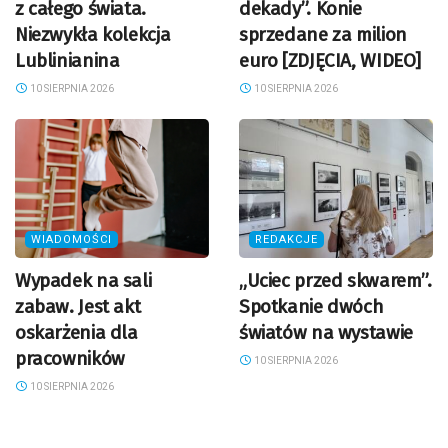
z całego świata.
dekady”. Konie
Niezwykła kolekcja
sprzedane za milion
Lublinianina
euro [ZDJĘCIA, WIDEO]
10 SIERPNIA 2026
10 SIERPNIA 2026
WIADOMOŚCI
REDAKCJE
Wypadek na sali
„Uciec przed skwarem”.
zabaw. Jest akt
Spotkanie dwóch
oskarżenia dla
światów na wystawie
pracowników
10 SIERPNIA 2026
10 SIERPNIA 2026