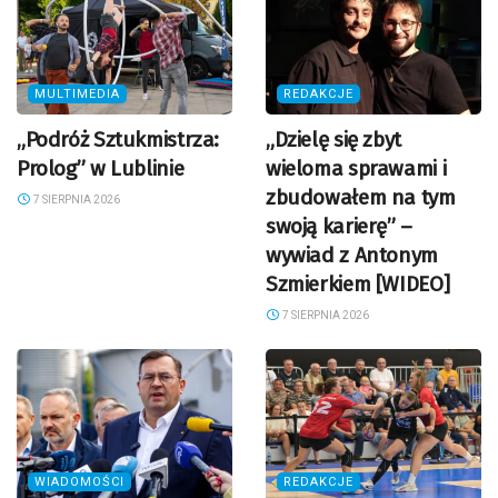
MULTIMEDIA
REDAKCJE
„Podróż Sztukmistrza:
„Dzielę się zbyt
Prolog” w Lublinie
wieloma sprawami i
zbudowałem na tym
7 SIERPNIA 2026
swoją karierę” –
wywiad z Antonym
Szmierkiem [WIDEO]
7 SIERPNIA 2026
WIADOMOŚCI
REDAKCJE