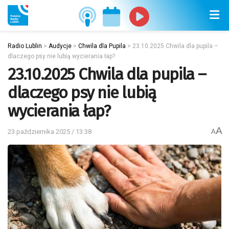
Radio Lublin
>
Audycje
>
Chwila dla Pupila
>
23.10.2025 Chwila dla pupila –
dlaczego psy nie lubią wycierania łap?
23.10.2025 Chwila dla pupila –
dlaczego psy nie lubią
wycierania łap?
A
23 października 2025 / 13:38
A