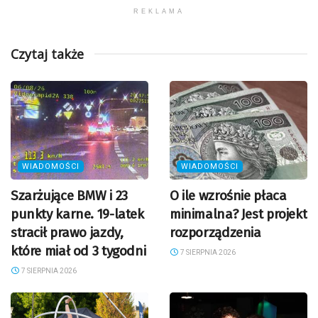
REKLAMA
Czytaj także
WIADOMOŚCI
WIADOMOŚCI
Szarżujące BMW i 23
O ile wzrośnie płaca
punkty karne. 19-latek
minimalna? Jest projekt
stracił prawo jazdy,
rozporządzenia
które miał od 3 tygodni
7 SIERPNIA 2026
7 SIERPNIA 2026