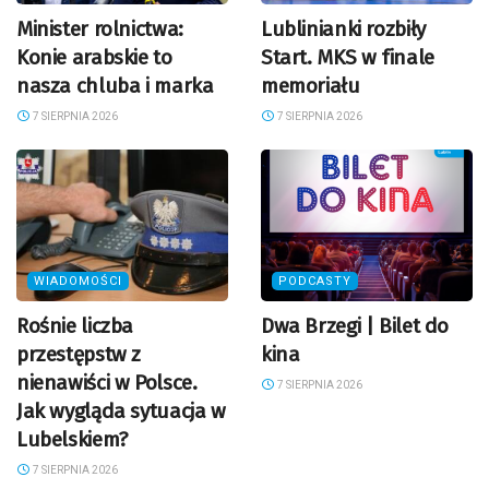
Minister rolnictwa:
Lublinianki rozbiły
Konie arabskie to
Start. MKS w finale
nasza chluba i marka
memoriału
7 SIERPNIA 2026
7 SIERPNIA 2026
WIADOMOŚCI
PODCASTY
Rośnie liczba
Dwa Brzegi | Bilet do
przestępstw z
kina
nienawiści w Polsce.
7 SIERPNIA 2026
Jak wygląda sytuacja w
Lubelskiem?
7 SIERPNIA 2026