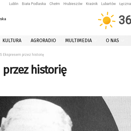
Lublin
Biała Podlaska
Chełm
Hrubieszów
Kraśnik
Lubartów
Łęczna
3
wska
KULTURA
AGRORADIO
MULTIMEDIA
O NAS
5 Ekspresem przez historię
przez historię