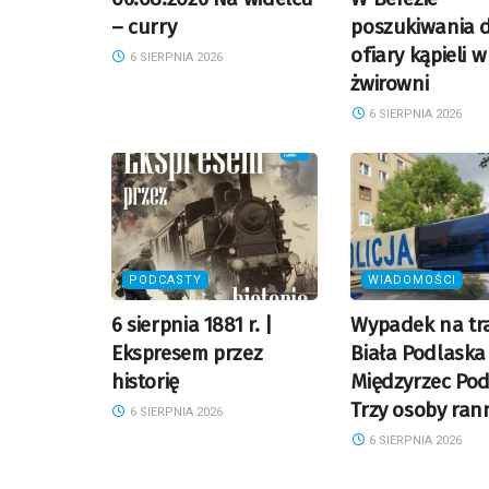
– curry
poszukiwania d
ofiary kąpieli w
6 SIERPNIA 2026
żwirowni
6 SIERPNIA 2026
PODCASTY
WIADOMOŚCI
6 sierpnia 1881 r. |
Wypadek na tra
Ekspresem przez
Biała Podlaska
historię
Międzyrzec Pod
Trzy osoby ran
6 SIERPNIA 2026
6 SIERPNIA 2026