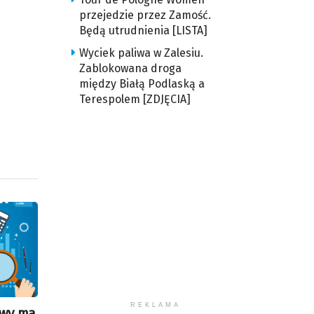
przejedzie przez Zamość.
iejszyć
Będą utrudnienia [LISTA]
śność.
Wyciek paliwa w Zalesiu.
Zablokowana droga
między Białą Podlaską a
Terespolem [ZDJĘCIA]
REKLAMA
awy ma