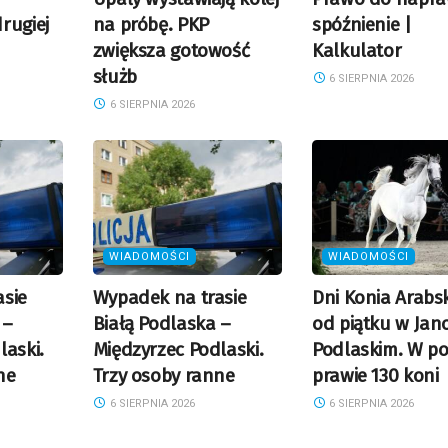
rugiej
na próbę. PKP
spóźnienie |
zwiększa gotowość
Kalkulator
służb
6 SIERPNIA 2026
6 SIERPNIA 2026
WIADOMOŚCI
WIADOMOŚCI
sie
Wypadek na trasie
Dni Konia Arabs
 –
Białą Podlaska –
od piątku w Jan
laski.
Międzyrzec Podlaski.
Podlaskim. W po
ne
Trzy osoby ranne
prawie 130 koni
6 SIERPNIA 2026
6 SIERPNIA 2026