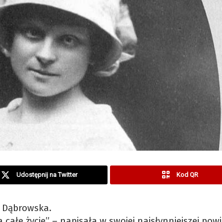
Udostępnij na Twitter
Kod QR
ia Dąbrowska.
całe życie” – napisała w swojej najsłynniejszej powi