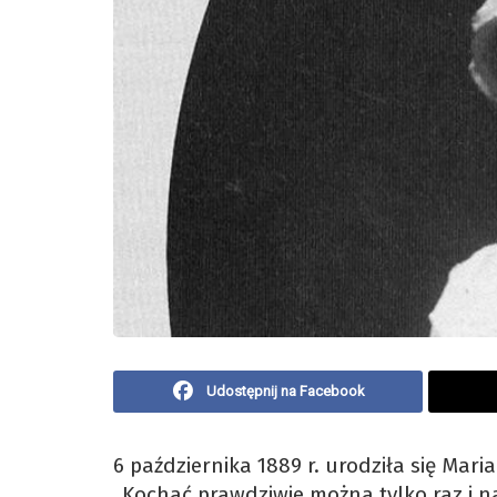
Udostępnij na Facebook
6 października 1889 r. urodziła się Mar
„Kochać prawdziwie można tylko raz i na 