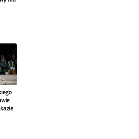
kiego
owie
kazie