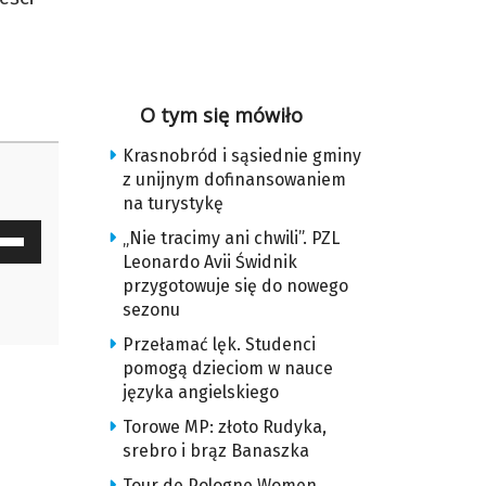
O tym się mówiło
Krasnobród i sąsiednie gminy
z unijnym dofinansowaniem
na turystykę
waj
„Nie tracimy ani chwili”. PZL
ałek
Leonardo Avii Świdnik
przygotowuje się do nowego
sezonu
y
Przełamać lęk. Studenci
z
pomogą dzieciom w nauce
języka angielskiego
u
Torowe MP: złoto Rudyka,
srebro i brąz Banaszka
ększyć
Tour de Pologne Women