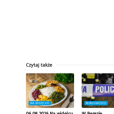
Czytaj także
NA WIDELCU
WIADOMOŚCI
06.08.2026 Na widelcu
W Berezie