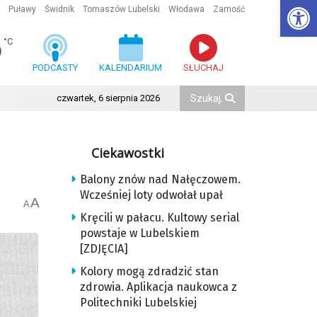
Ot
Puławy
Świdnik
Tomaszów Lubelski
Włodawa
Zamość
6
°C
PODCASTY
KALENDARIUM
SŁUCHAJ
czwartek, 6 sierpnia 2026
Ciekawostki
Balony znów nad Nałęczowem.
Wcześniej loty odwołał upał
A
A
Kręcili w pałacu. Kultowy serial
powstaje w Lubelskiem
[ZDJĘCIA]
Kolory mogą zdradzić stan
zdrowia. Aplikacja naukowca z
Politechniki Lubelskiej