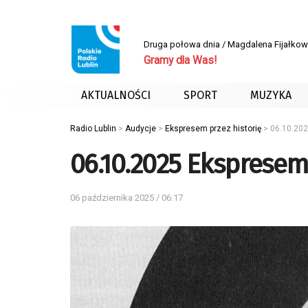
Druga połowa dnia / Magdalena Fijałko
Gramy dla Was!
AKTUALNOŚCI
SPORT
MUZYKA
Radio Lublin
>
Audycje
>
Ekspresem przez historię
>
06.10.202
06.10.2025 Ekspresem 
06 października 2025 / 06:17