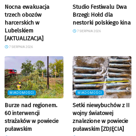
Nocna ewakuacja
Studio Festiwalu Dwa
trzech obozów
Brzegi: Hołd dla
harcerskich w
nestorki polskiego kina
Lubelskiem
7 SIERPNIA 2026
[AKTUALIZACJA]
7 SIERPNIA 2026
WIADOMOŚCI
WIADOMOŚCI
Burze nad regionem.
Setki niewybuchów z II
60 interwencji
wojny światowej
strażaków w powiecie
znalezione w powiecie
puławskim
puławskim [ZDJĘCIA]