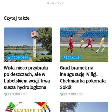
REKLAMA
Czytaj także
WIADOMOŚCI
REDAKCJE
Wisła nieco przybrała
Grad bramek na
po deszczach, ale w
inaugurację IV ligi.
Lubelskiem wciąż trwa
Chełmianka pokonała
susza hydrologiczna
Sokół
9 SIERPNIA 2026
8 SIERPNIA 2026