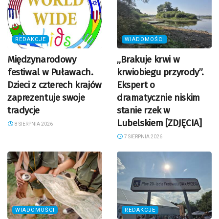
REDAKCJE
WIADOMOŚCI
Międzynarodowy
„Brakuje krwi w
festiwal w Puławach.
krwiobiegu przyrody”.
Dzieci z czterech krajów
Ekspert o
zaprezentuje swoje
dramatycznie niskim
tradycje
stanie rzek w
Lubelskiem [ZDJĘCIA]
8 SIERPNIA 2026
7 SIERPNIA 2026
WIADOMOŚCI
REDAKCJE