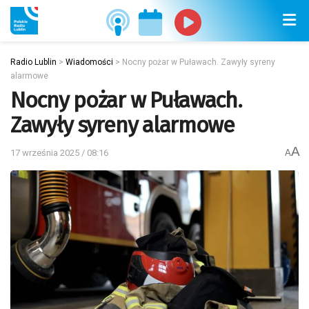
Radio Lublin
>
Wiadomości
>
Nocny pożar w Puławach. Zawyły syreny
alarmowe
Nocny pożar w Puławach.
Zawyły syreny alarmowe
A
17 września 2025 / 08:16
A