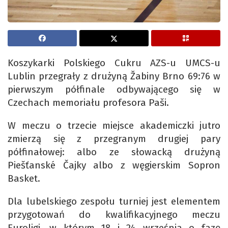
Koszykarki Polskiego Cukru AZS-u UMCS-u
Lublin przegrały z drużyną Žabiny Brno 69:76 w
pierwszym półfinale odbywającego się w
Czechach memoriału profesora Paši.
W meczu o trzecie miejsce akademiczki jutro
zmierzą się z przegranym drugiej pary
półfinałowej: albo ze słowacką drużyną
Piešťanské Čajky albo z węgierskim Sopron
Basket.
Dla lubelskiego zespołu turniej jest elementem
przygotowań do kwalifikacyjnego meczu
Euroligi, w którym 18 i 24 września o fazę