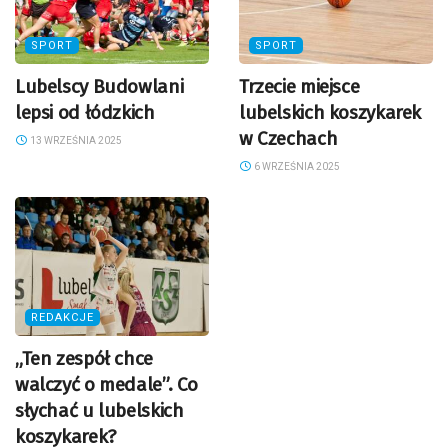
SPORT
SPORT
Lubelscy Budowlani
Trzecie miejsce
lepsi od łódzkich
lubelskich koszykarek
w Czechach
13 WRZEŚNIA 2025
6 WRZEŚNIA 2025
REDAKCJE
„Ten zespół chce
walczyć o medale”. Co
słychać u lubelskich
koszykarek?