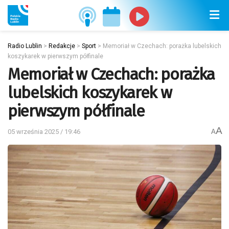
Radio Lublin
>
Redakcje
>
Sport
>
Memoriał w Czechach: porażka lubelskich
koszykarek w pierwszym półfinale
Memoriał w Czechach: porażka
lubelskich koszykarek w
pierwszym półfinale
A
05 września 2025 / 19:46
A