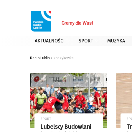
Leśne wędrowanie / Magdalena Lipiec-J
Gramy dla Was!
AKTUALNOŚCI
SPORT
MUZYKA
Radio Lublin
>
koszykowka
SPORT
SP
Lubelscy Budowlani
Tr