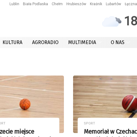
Lublin
Biała Podlaska
Chełm
Hrubieszów
Kraśnik
Lubartów
Łęczna
1
aremek
KULTURA
AGRORADIO
MULTIMEDIA
O NAS
ORT
SPORT
zecie miejsce
Memoriał w Czechac