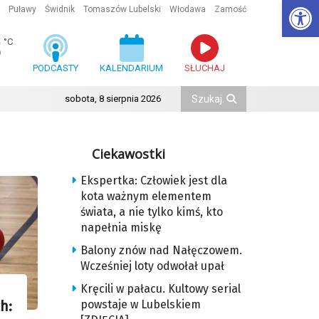
Ot
Puławy
Świdnik
Tomaszów Lubelski
Włodawa
Zamość
8
°C
PODCASTY
KALENDARIUM
SŁUCHAJ
sobota, 8 sierpnia 2026
Ciekawostki
Ekspertka: Człowiek jest dla
kota ważnym elementem
świata, a nie tylko kimś, kto
napełnia miskę
Balony znów nad Nałęczowem.
Wcześniej loty odwołał upał
Kręcili w pałacu. Kultowy serial
powstaje w Lubelskiem
h: