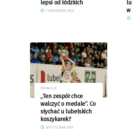
lepsi od łódzkich
lu
w
13 WRZEŚNIA 2025
REDAKCJE
„Ten zespół chce
walczyć o medale”. Co
słychać u lubelskich
koszykarek?
28 STYCZNIA 2025