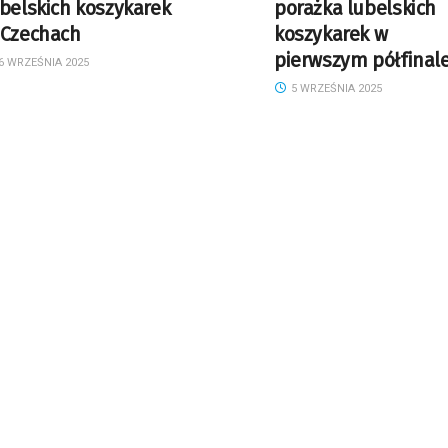
belskich koszykarek
porażka lubelskich
 Czechach
koszykarek w
pierwszym półfinal
6 WRZEŚNIA 2025
5 WRZEŚNIA 2025