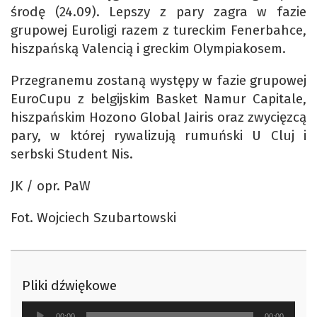
środę (24.09). Lepszy z pary zagra w fazie
grupowej Euroligi razem z tureckim Fenerbahce,
hiszpańską Valencią i greckim Olympiakosem.
Przegranemu zostaną występy w fazie grupowej
EuroCupu z belgijskim Basket Namur Capitale,
hiszpańskim Hozono Global Jairis oraz zwycięzcą
pary, w której rywalizują rumuński U Cluj i
serbski Student Nis.
JK / opr. PaW
Fot. Wojciech Szubartowski
Pliki dźwiękowe
Odtwarzacz
00:00
00:00