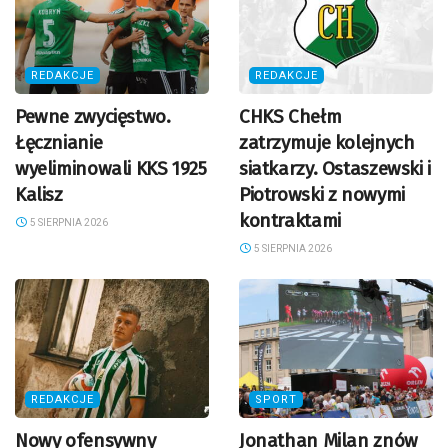
REDAKCJE
REDAKCJE
Pewne zwycięstwo.
CHKS Chełm
Łęcznianie
zatrzymuje kolejnych
wyeliminowali KKS 1925
siatkarzy. Ostaszewski i
Kalisz
Piotrowski z nowymi
kontraktami
5 SIERPNIA 2026
5 SIERPNIA 2026
REDAKCJE
SPORT
Nowy ofensywny
Jonathan Milan znów