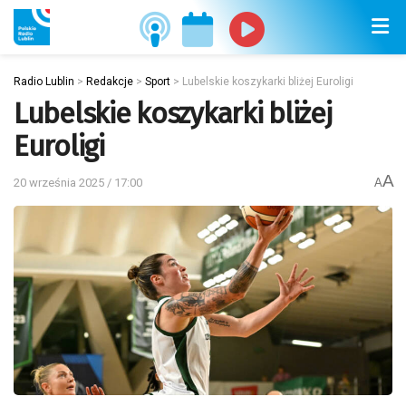
Radio Lublin
>
Redakcje
>
Sport
>
Lubelskie koszykarki bliżej Euroligi
Lubelskie koszykarki bliżej
Euroligi
A
20 września 2025 / 17:00
A