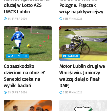
dłużej w Lotto AZS
Pologne. Frątczak
UMCS Lublin
wciąż najaktywniejszy
6 SIERPNIA 2026
6 SIERPNIA 2026
WIADOMOŚCI
REDAKCJE
Co zaszkodziło
Motor Lublin drugi we
dzieciom na obozie?
Wrocławiu. Juniorzy
Sanepid czeka na
walczą dalej o finał
wyniki badań
DMPJ
6 SIERPNIA 2026
5 SIERPNIA 2026