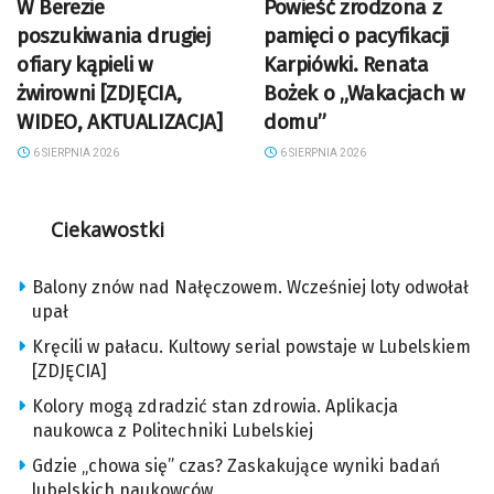
W Berezie
Powieść zrodzona z
poszukiwania drugiej
pamięci o pacyfikacji
ofiary kąpieli w
Karpiówki. Renata
żwirowni [ZDJĘCIA,
Bożek o „Wakacjach w
WIDEO, AKTUALIZACJA]
domu”
6 SIERPNIA 2026
6 SIERPNIA 2026
Ciekawostki
Balony znów nad Nałęczowem. Wcześniej loty odwołał
upał
Kręcili w pałacu. Kultowy serial powstaje w Lubelskiem
[ZDJĘCIA]
Kolory mogą zdradzić stan zdrowia. Aplikacja
naukowca z Politechniki Lubelskiej
Gdzie „chowa się” czas? Zaskakujące wyniki badań
lubelskich naukowców