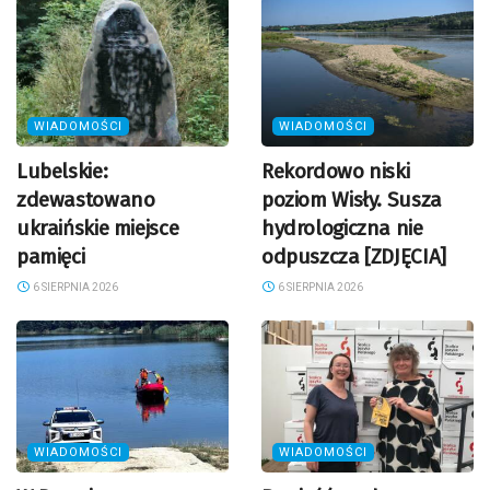
WIADOMOŚCI
WIADOMOŚCI
Lubelskie:
Rekordowo niski
zdewastowano
poziom Wisły. Susza
ukraińskie miejsce
hydrologiczna nie
pamięci
odpuszcza [ZDJĘCIA]
6 SIERPNIA 2026
6 SIERPNIA 2026
WIADOMOŚCI
WIADOMOŚCI