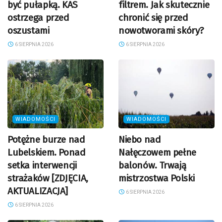
być pułapką. KAS
filtrem. Jak skutecznie
ostrzega przed
chronić się przed
oszustami
nowotworami skóry?
6 SIERPNIA 2026
6 SIERPNIA 2026
WIADOMOŚCI
WIADOMOŚCI
Potężne burze nad
Niebo nad
Lubelskiem. Ponad
Nałęczowem pełne
setka interwencji
balonów. Trwają
strażaków [ZDJĘCIA,
mistrzostwa Polski
AKTUALIZACJA]
6 SIERPNIA 2026
6 SIERPNIA 2026