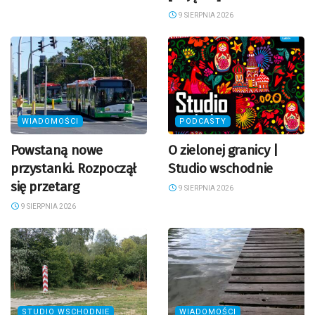
9 SIERPNIA 2026
WIADOMOŚCI
PODCASTY
Powstaną nowe
O zielonej granicy |
przystanki. Rozpoczął
Studio wschodnie
się przetarg
9 SIERPNIA 2026
9 SIERPNIA 2026
STUDIO WSCHODNIE
WIADOMOŚCI