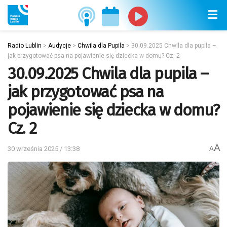
Radio Lublin
>
Audycje
>
Chwila dla Pupila
>
30.09.2025 Chwila dla pupila –
jak przygotować psa na pojawienie się dziecka w domu? Cz. 2
30.09.2025 Chwila dla pupila –
jak przygotować psa na
pojawienie się dziecka w domu?
Cz. 2
A
30 września 2025 / 13:38
A