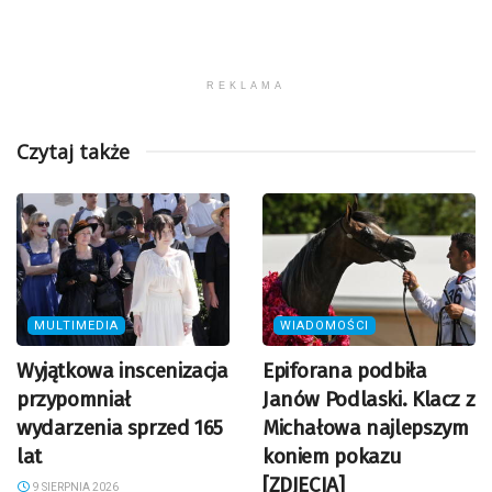
REKLAMA
Czytaj także
MULTIMEDIA
WIADOMOŚCI
Wyjątkowa inscenizacja
Epiforana podbiła
przypomniał
Janów Podlaski. Klacz z
wydarzenia sprzed 165
Michałowa najlepszym
lat
koniem pokazu
[ZDJĘCIA]
9 SIERPNIA 2026