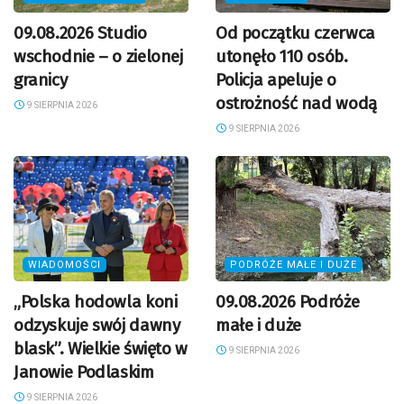
09.08.2026 Studio
Od początku czerwca
wschodnie – o zielonej
utonęło 110 osób.
granicy
Policja apeluje o
ostrożność nad wodą
9 SIERPNIA 2026
9 SIERPNIA 2026
WIADOMOŚCI
PODRÓŻE MAŁE I DUŻE
„Polska hodowla koni
09.08.2026 Podróże
odzyskuje swój dawny
małe i duże
blask”. Wielkie święto w
9 SIERPNIA 2026
Janowie Podlaskim
9 SIERPNIA 2026