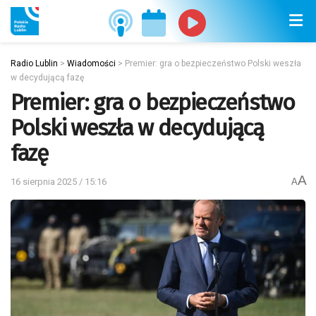
Radio Lublin
>
Wiadomości
>
Premier: gra o bezpieczeństwo Polski weszła
w decydującą fazę
Premier: gra o bezpieczeństwo
Polski weszła w decydującą
fazę
A
16 sierpnia 2025 / 15:16
A