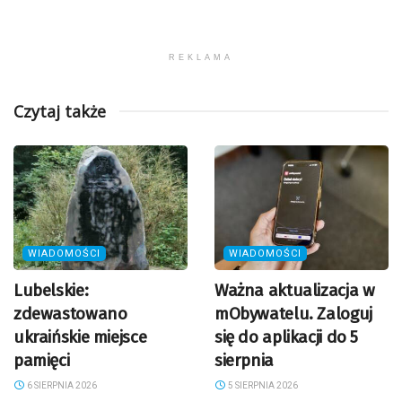
REKLAMA
Czytaj także
WIADOMOŚCI
WIADOMOŚCI
Lubelskie:
Ważna aktualizacja w
zdewastowano
mObywatelu. Zaloguj
ukraińskie miejsce
się do aplikacji do 5
pamięci
sierpnia
6 SIERPNIA 2026
5 SIERPNIA 2026