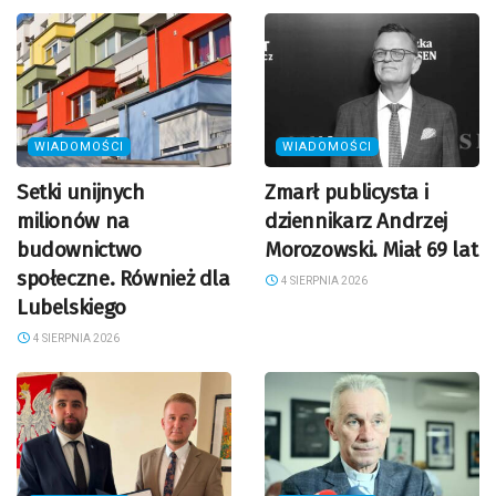
WIADOMOŚCI
WIADOMOŚCI
Setki unijnych
Zmarł publicysta i
milionów na
dziennikarz Andrzej
budownictwo
Morozowski. Miał 69 lat
społeczne. Również dla
4 SIERPNIA 2026
Lubelskiego
4 SIERPNIA 2026