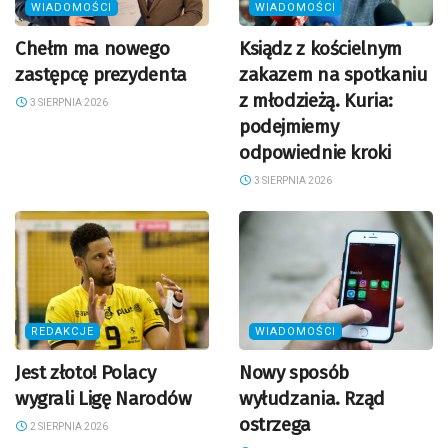
WIADOMOŚCI
WIADOMOŚCI
Chełm ma nowego
Ksiądz z kościelnym
zastępcę prezydenta
zakazem na spotkaniu
z młodzieżą. Kuria:
3 SIERPNIA 2026
podejmiemy
odpowiednie kroki
3 SIERPNIA 2026
REDAKCJE
WIADOMOŚCI
Jest złoto! Polacy
Nowy sposób
wygrali Ligę Narodów
wyłudzania. Rząd
ostrzega
2 SIERPNIA 2026