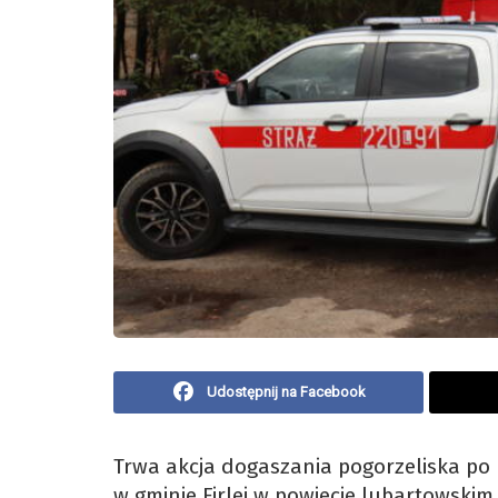
Udostępnij na Facebook
Trwa akcja dogaszania pogorzeliska po 
w gminie Firlej w powiecie lubartowskim