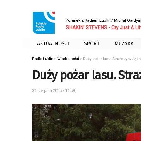
Poranek z Radiem Lublin / Michał Gardya
SHAKIN' STEVENS - Cry Just A Litt
AKTUALNOŚCI
SPORT
MUZYKA
Radio Lublin
>
Wiadomości
>
Duży pożar lasu. Strażacy wciąż 
Duży pożar lasu. Stra
31 sierpnia 2025 / 11:58