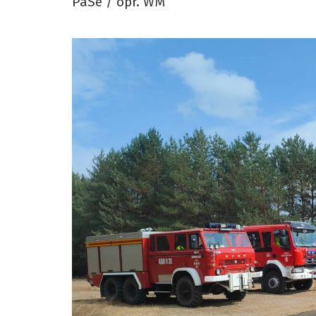
PaSe / opr. WM