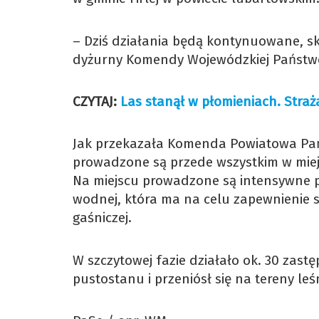
– Dziś działania będą kontynuowane, ski
dyżurny Komendy Wojewódzkiej Państwow
CZYTAJ:
Las stanął w płomieniach. Straża
Jak przekazała Komenda Powiatowa Pańs
prowadzone są przede wszystkim w miejs
Na miejscu prowadzone są intensywne p
wodnej, która ma na celu zapewnienie s
gaśniczej.
W szczytowej fazie działało ok. 30 zast
pustostanu i przeniósł się na tereny leś