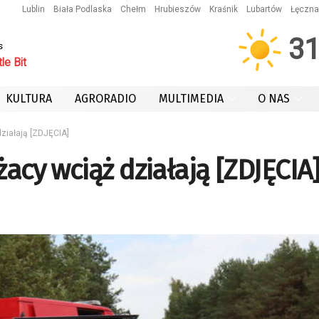
Lublin
Biała Podlaska
Chełm
Hrubieszów
Kraśnik
Lubartów
Łęczna
3
s
le Bit
KULTURA
AGRORADIO
MULTIMEDIA
O NAS
działają [ZDJĘCIA]
żacy wciąż działają [ZDJĘCIA