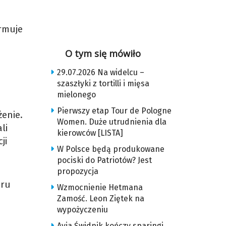
ormuje
O tym się mówiło
29.07.2026 Na widelcu –
szaszłyki z tortilli i mięsa
mielonego
Pierwszy etap Tour de Pologne
enie.
Women. Duże utrudnienia dla
li
kierowców [LISTA]
ji
W Polsce będą produkowane
pociski do Patriotów? Jest
propozycja
aru
Wzmocnienie Hetmana
Zamość. Leon Ziętek na
wypożyczeniu
Avia Świdnik kończy sparingi