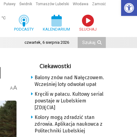
Ot
Puławy
Świdnik
Tomaszów Lubelski
Włodawa
Zamość
1
°C
PODCASTY
KALENDARIUM
SŁUCHAJ
czwartek, 6 sierpnia 2026
Ciekawostki
]
Balony znów nad Nałęczowem.
Wcześniej loty odwołał upał
A
A
Kręcili w pałacu. Kultowy serial
powstaje w Lubelskiem
[ZDJĘCIA]
Kolory mogą zdradzić stan
zdrowia. Aplikacja naukowca z
Politechniki Lubelskiej