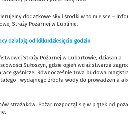
erujemy dodatkowe siły i środki w to miejsce – inf
ej Straży Pożarnej w Lublinie.
cy działają od kilkudziesięciu godzin
twowej Straży Pożarnej w Lubartowie, działania
cowości Sułoszyn, gdzie ogień wciąż stwarza zagroż
race gaśnicze. Równocześnie trwa budowa magistra
tałego i wydajnego źródła wody do prowadzenia akc
ępów strażaków. Pożar rozpoczął się w piątek od poż
ne.