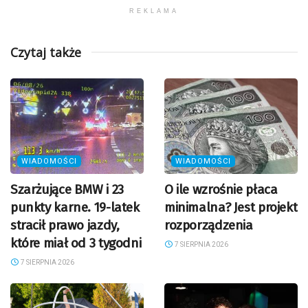
REKLAMA
Czytaj także
WIADOMOŚCI
WIADOMOŚCI
Szarżujące BMW i 23
O ile wzrośnie płaca
punkty karne. 19-latek
minimalna? Jest projekt
stracił prawo jazdy,
rozporządzenia
które miał od 3 tygodni
7 SIERPNIA 2026
7 SIERPNIA 2026