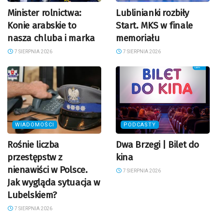
Minister rolnictwa:
Lublinianki rozbiły
Konie arabskie to
Start. MKS w finale
nasza chluba i marka
memoriału
7 SIERPNIA 2026
7 SIERPNIA 2026
WIADOMOŚCI
PODCASTY
Rośnie liczba
Dwa Brzegi | Bilet do
przestępstw z
kina
nienawiści w Polsce.
7 SIERPNIA 2026
Jak wygląda sytuacja w
Lubelskiem?
7 SIERPNIA 2026