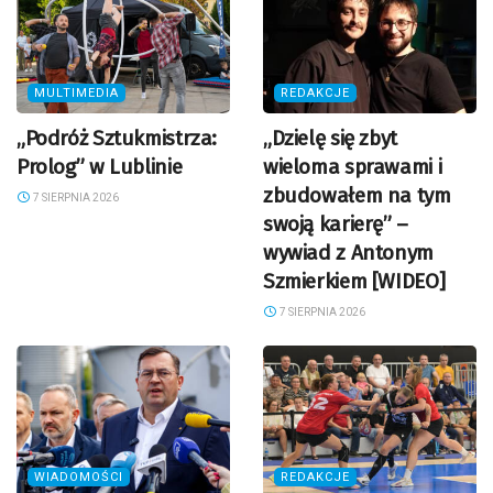
MULTIMEDIA
REDAKCJE
„Podróż Sztukmistrza:
„Dzielę się zbyt
Prolog” w Lublinie
wieloma sprawami i
zbudowałem na tym
7 SIERPNIA 2026
swoją karierę” –
wywiad z Antonym
Szmierkiem [WIDEO]
7 SIERPNIA 2026
WIADOMOŚCI
REDAKCJE