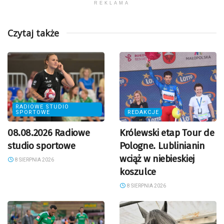
REKLAMA
Czytaj także
RADIOWE STUDIO
SPORTOWE
REDAKCJE
08.08.2026 Radiowe
Królewski etap Tour de
studio sportowe
Pologne. Lublinianin
wciąż w niebieskiej
8 SIERPNIA 2026
koszulce
8 SIERPNIA 2026