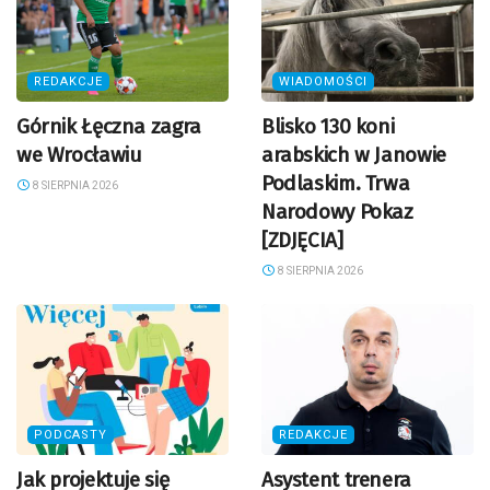
REDAKCJE
WIADOMOŚCI
Górnik Łęczna zagra
Blisko 130 koni
we Wrocławiu
arabskich w Janowie
Podlaskim. Trwa
8 SIERPNIA 2026
Narodowy Pokaz
[ZDJĘCIA]
8 SIERPNIA 2026
PODCASTY
REDAKCJE
Jak projektuje się
Asystent trenera