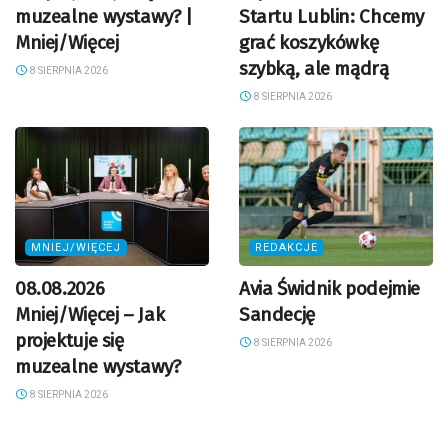
muzealne wystawy? |
Startu Lublin: Chcemy
Mniej/Więcej
grać koszykówkę
szybką, ale mądrą
8 SIERPNIA 2026
8 SIERPNIA 2026
MNIEJ/WIĘCEJ
REDAKCJE
08.08.2026
Avia Świdnik podejmie
Mniej/Więcej – Jak
Sandecję
projektuje się
8 SIERPNIA 2026
muzealne wystawy?
8 SIERPNIA 2026