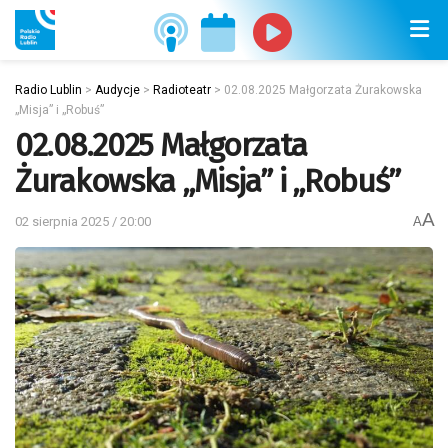
Radio Lublin
>
Audycje
>
Radioteatr
>
02.08.2025 Małgorzata Żurakowska
„Misja” i „Robuś”
02.08.2025 Małgorzata
Żurakowska „Misja” i „Robuś”
A
02 sierpnia 2025 / 20:00
A