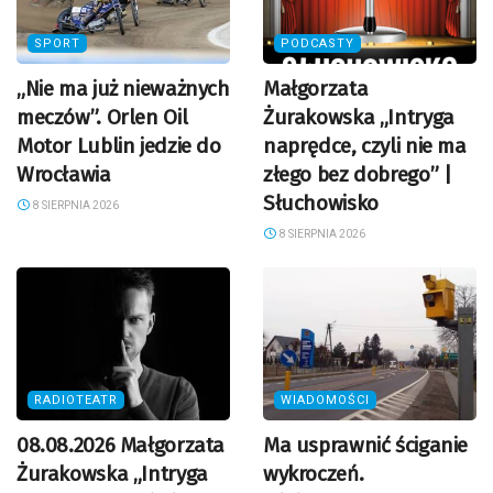
SPORT
PODCASTY
„Nie ma już nieważnych
Małgorzata
meczów”. Orlen Oil
Żurakowska „Intryga
Motor Lublin jedzie do
naprędce, czyli nie ma
Wrocławia
złego bez dobrego” |
Słuchowisko
8 SIERPNIA 2026
8 SIERPNIA 2026
RADIOTEATR
WIADOMOŚCI
08.08.2026 Małgorzata
Ma usprawnić ściganie
Żurakowska „Intryga
wykroczeń.