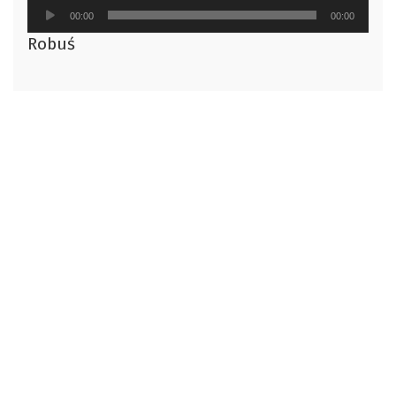
Odtwarzacz
00:00
00:00
plików
Robuś
dźwiękowych