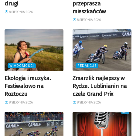
drugi
przeprasza
mieszkańców
8 SIERPNIA 2026
8 SIERPNIA 2026
WIADOMOŚCI
REDAKCJE
Ekologia i muzyka.
Zmarzlik najlepszy w
Festiwalowo na
Rydze. Lublinianin na
Roztoczu
czele Grand Prix
8 SIERPNIA 2026
8 SIERPNIA 2026