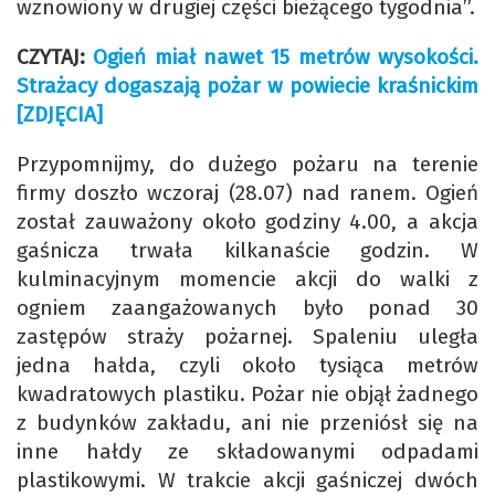
wznowiony w drugiej części bieżącego tygodnia”.
CZYTAJ:
Ogień miał nawet 15 metrów wysokości.
Strażacy dogaszają pożar w powiecie kraśnickim
[ZDJĘCIA]
Przypomnijmy, do dużego pożaru na terenie
firmy doszło wczoraj (28.07) nad ranem. Ogień
został zauważony około godziny 4.00, a akcja
gaśnicza trwała kilkanaście godzin. W
kulminacyjnym momencie akcji do walki z
ogniem zaangażowanych było ponad 30
zastępów straży pożarnej. Spaleniu uległa
jedna hałda, czyli około tysiąca metrów
kwadratowych plastiku. Pożar nie objął żadnego
z budynków zakładu, ani nie przeniósł się na
inne hałdy ze składowanymi odpadami
plastikowymi. W trakcie akcji gaśniczej dwóch