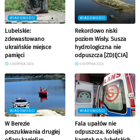
WIADOMOŚCI
WIADOMOŚCI
Lubelskie:
Rekordowo niski
zdewastowano
poziom Wisły. Susza
ukraińskie miejsce
hydrologiczna nie
pamięci
odpuszcza [ZDJĘCIA]
6 SIERPNIA 2026
6 SIERPNIA 2026
WIADOMOŚCI
WIADOMOŚCI
W Berezie
Fala upałów nie
poszukiwania drugiej
odpuszcza. Kolejki
ofiary kąpieli w
karetek na lubelskich