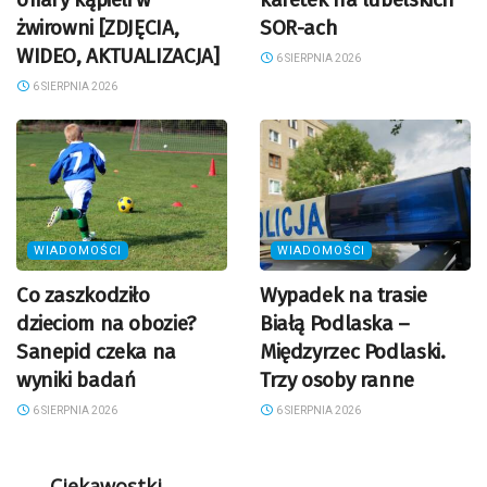
żwirowni [ZDJĘCIA,
SOR-ach
WIDEO, AKTUALIZACJA]
6 SIERPNIA 2026
6 SIERPNIA 2026
WIADOMOŚCI
WIADOMOŚCI
Co zaszkodziło
Wypadek na trasie
dzieciom na obozie?
Białą Podlaska –
Sanepid czeka na
Międzyrzec Podlaski.
wyniki badań
Trzy osoby ranne
6 SIERPNIA 2026
6 SIERPNIA 2026
Ciekawostki