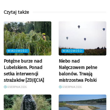
Czytaj także
WIADOMOŚCI
WIADOMOŚCI
Potężne burze nad
Niebo nad
Lubelskiem. Ponad
Nałęczowem pełne
setka interwencji
balonów. Trwają
strażaków [ZDJĘCIA]
mistrzostwa Polski
6 SIERPNIA 2026
6 SIERPNIA 2026