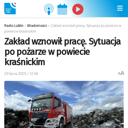
Radio Lublin
>
Wiadomości
>
Zakład wznowił pracę. Sytuacja po pożarze w
powiecie kraśnickim
Zakład wznowił pracę. Sytuacja
po pożarze w powiecie
kraśnickim
A
29 lipca 2025 / 12:06
A