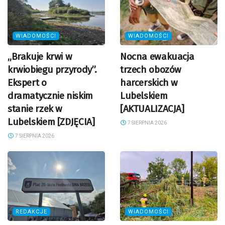
WIADOMOŚCI
WIADOMOŚCI
„Brakuje krwi w
Nocna ewakuacja
krwiobiegu przyrody”.
trzech obozów
Ekspert o
harcerskich w
dramatycznie niskim
Lubelskiem
stanie rzek w
[AKTUALIZACJA]
Lubelskiem [ZDJĘCIA]
7 SIERPNIA 2026
7 SIERPNIA 2026
REDAKCJE
WIADOMOŚCI