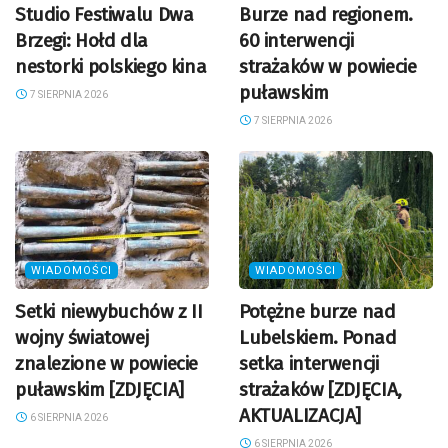
Studio Festiwalu Dwa
Burze nad regionem.
Brzegi: Hołd dla
60 interwencji
nestorki polskiego kina
strażaków w powiecie
puławskim
7 SIERPNIA 2026
7 SIERPNIA 2026
WIADOMOŚCI
WIADOMOŚCI
Setki niewybuchów z II
Potężne burze nad
wojny światowej
Lubelskiem. Ponad
znalezione w powiecie
setka interwencji
puławskim [ZDJĘCIA]
strażaków [ZDJĘCIA,
AKTUALIZACJA]
6 SIERPNIA 2026
6 SIERPNIA 2026