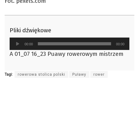
Fot. pexels.com
Pliki dźwiękowe
Odtwarzacz
00:00
00:00
plików
A 01_07 16_23 Puawy rowerowym mistrzem
dźwiękowych
Tagi:
rowerowa stolica polski
Puławy
rower