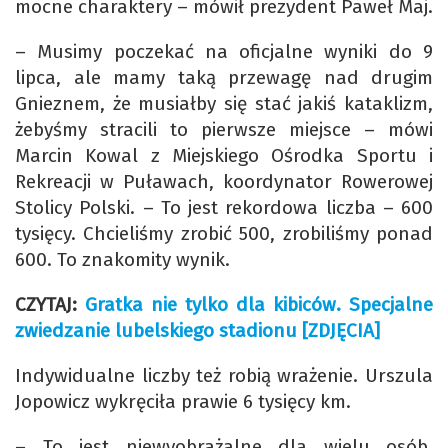
mocne charaktery – mówił prezydent Paweł Maj.
– Musimy poczekać na oficjalne wyniki do 9
lipca, ale mamy taką przewagę nad drugim
Gnieznem, że musiałby się stać jakiś kataklizm,
żebyśmy stracili to pierwsze miejsce – mówi
Marcin Kowal z Miejskiego Ośrodka Sportu i
Rekreacji w Puławach, koordynator Rowerowej
Stolicy Polski. – To jest rekordowa liczba – 600
tysięcy. Chcieliśmy zrobić 500, zrobiliśmy ponad
600. To znakomity wynik.
CZYTAJ:
Gratka nie tylko dla kibiców. Specjalne
zwiedzanie lubelskiego stadionu [ZDJĘCIA]
Indywidualne liczby też robią wrażenie. Urszula
Jopowicz wykręciła prawie 6 tysięcy km.
– To jest niewyobrażalne dla wielu osób.