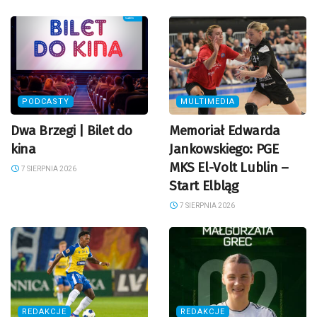
PODCASTY
MULTIMEDIA
Dwa Brzegi | Bilet do
Memoriał Edwarda
kina
Jankowskiego: PGE
MKS El-Volt Lublin –
7 SIERPNIA 2026
Start Elbląg
7 SIERPNIA 2026
REDAKCJE
REDAKCJE