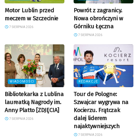
Motor Lublin przed
Powrót z zagranicy.
meczem w Szczecinie
Nowa obrończyni w
Górniku Łęczna
7 SIERPNIA 2026
7 SIERPNIA 2026
WIADOMOŚCI
REDAKCJE
Bibliotekarka z Lublina
Tour de Pologne:
laureatką Nagrody im.
Szwajcar wygrywa na
Anny Platto [ZDJĘCIA]
Kocierzu. Frątczak
dalej liderem
7 SIERPNIA 2026
najaktywniejszych
7 SIERPNIA 2026