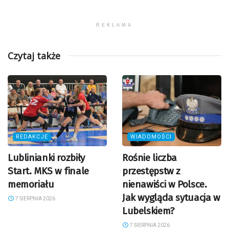
REKLAMA
Czytaj także
REDAKCJE
WIADOMOŚCI
Lublinianki rozbiły
Rośnie liczba
Start. MKS w finale
przestępstw z
memoriału
nienawiści w Polsce.
Jak wygląda sytuacja w
7 SIERPNIA 2026
Lubelskiem?
7 SIERPNIA 2026