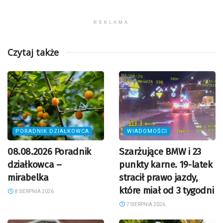
REKLAMA
Czytaj także
PORADNIK DZIAŁKOWCA
WIADOMOŚCI
08.08.2026 Poradnik
Szarżujące BMW i 23
działkowca –
punkty karne. 19-latek
mirabelka
stracił prawo jazdy,
które miał od 3 tygodni
8 SIERPNIA 2026
7 SIERPNIA 2026