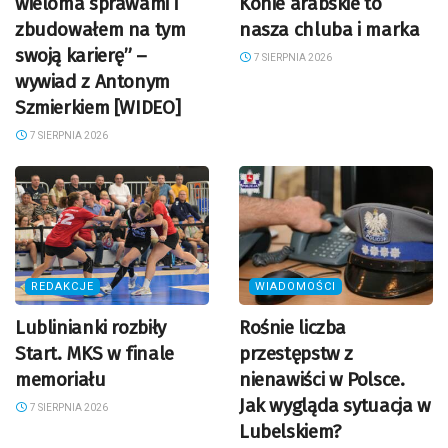
wieloma sprawami i
Konie arabskie to
zbudowałem na tym
nasza chluba i marka
swoją karierę” –
7 SIERPNIA 2026
wywiad z Antonym
Szmierkiem [WIDEO]
7 SIERPNIA 2026
REDAKCJE
WIADOMOŚCI
Lublinianki rozbiły
Rośnie liczba
Start. MKS w finale
przestępstw z
memoriału
nienawiści w Polsce.
Jak wygląda sytuacja w
7 SIERPNIA 2026
Lubelskiem?