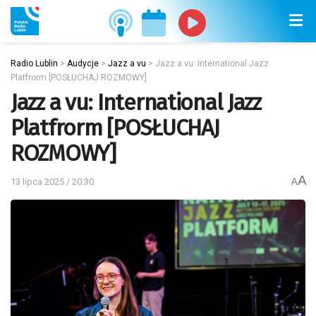
Radio Lublin
>
Audycje
>
Jazz a vu
>
Jazz a vu: International Jazz
Platfrorm [POSŁUCHAJ ROZMOWY]
Jazz a vu: International Jazz
Platfrorm [POSŁUCHAJ
ROZMOWY]
A
13 lipca 2025 / 20:30
A