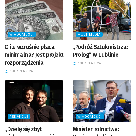
WIADOMOŚCI
MULTIMEDIA
O ile wzrośnie płaca
„Podróż Sztukmistrza:
minimalna? Jest projekt
Prolog” w Lublinie
rozporządzenia
7 SIERPNIA 2026
7 SIERPNIA 2026
REDAKCJE
WIADOMOŚCI
„Dzielę się zbyt
Minister rolnictwa: