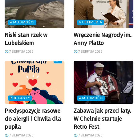
WIADOMOŚCI
MULTIMEDIA
Niski stan rzek w
Wręczenie Nagrody im.
Lubelskiem
Anny Platto
7 SIERPNIA 2026
7 SIERPNIA 2026
PODCASTY
WIADOMOŚCI
Predyspozycje rasowe
Zabawa jak przed laty.
do alergii | Chwila dla
W Chełmie startuje
pupila
Retro Fest
7 SIERPNIA 2026
7 SIERPNIA 2026