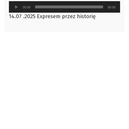
Odtwarzacz
00:00
00:00
plików
14.07 .2025 Expresem przez historię
dźwiękowych