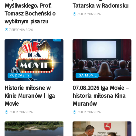
Myśliwskiego. Prof.
Tatarska w Radomsku
Tomasz Bocheński o
7 SIERPNIA 2026
wybitnym pisarzu
7 SIERPNIA 2026
PODCASTY
IGA MOVIE
Historie miłosne w
07.08.2026 Iga Movie –
Kinie Muranów | Iga
historia miłosna Kina
Movie
Muranów
7 SIERPNIA 2026
7 SIERPNIA 2026