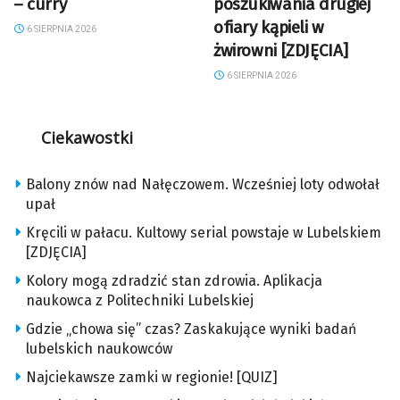
– curry
poszukiwania drugiej
ofiary kąpieli w
6 SIERPNIA 2026
żwirowni [ZDJĘCIA]
6 SIERPNIA 2026
Ciekawostki
Balony znów nad Nałęczowem. Wcześniej loty odwołał
upał
Kręcili w pałacu. Kultowy serial powstaje w Lubelskiem
[ZDJĘCIA]
Kolory mogą zdradzić stan zdrowia. Aplikacja
naukowca z Politechniki Lubelskiej
Gdzie „chowa się” czas? Zaskakujące wyniki badań
lubelskich naukowców
Najciekawsze zamki w regionie! [QUIZ]