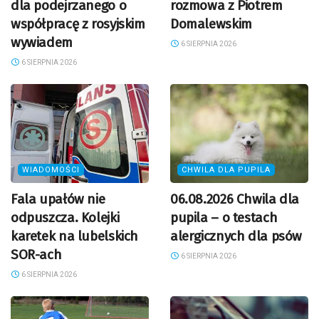
dla podejrzanego o
rozmowa z Piotrem
współpracę z rosyjskim
Domalewskim
wywiadem
6 SIERPNIA 2026
6 SIERPNIA 2026
WIADOMOŚCI
CHWILA DLA PUPILA
Fala upałów nie
06.08.2026 Chwila dla
odpuszcza. Kolejki
pupila – o testach
karetek na lubelskich
alergicznych dla psów
SOR-ach
6 SIERPNIA 2026
6 SIERPNIA 2026