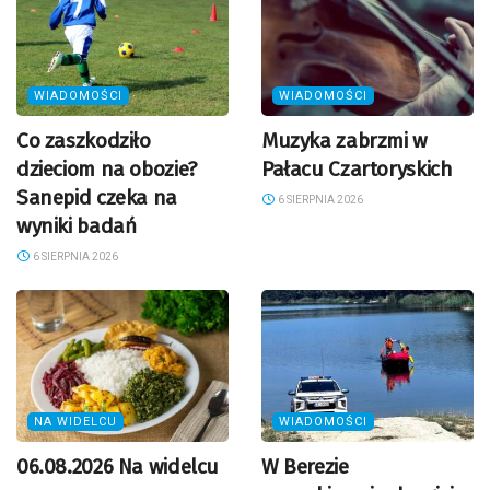
WIADOMOŚCI
WIADOMOŚCI
Co zaszkodziło
Muzyka zabrzmi w
dzieciom na obozie?
Pałacu Czartoryskich
Sanepid czeka na
6 SIERPNIA 2026
wyniki badań
6 SIERPNIA 2026
NA WIDELCU
WIADOMOŚCI
06.08.2026 Na widelcu
W Berezie