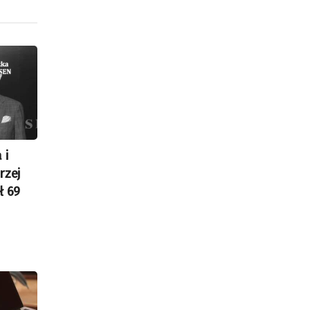
 i
rzej
ł 69