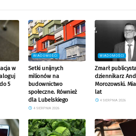
WIADOMOŚCI
WIADOMOŚCI
acja w
Setki unijnych
Zmarł publicysta
aloguj
milionów na
dziennikarz And
 do 5
budownictwo
Morozowski. Mia
społeczne. Również
lat
dla Lubelskiego
4 SIERPNIA 2026
4 SIERPNIA 2026