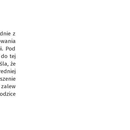
dnie z
owania
i. Pod
 do tej
la, że
edniej
szenie
 zalew
odzice