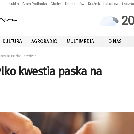
Lublin
Biała Podlaska
Chełm
Hrubieszów
Kraśnik
Lubartów
Łęczna
2
 Wójtowicz
KULTURA
AGRORADIO
MULTIMEDIA
O NAS
a paska na świadectwie
ylko kwestia paska na