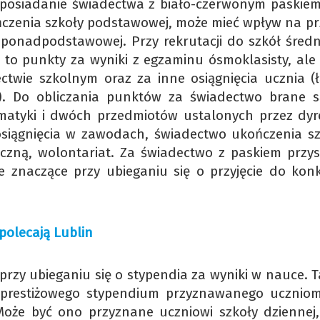
 posiadanie świadectwa z biało-czerwonym paskiem
ńczenia szkoły podstawowej, może mieć wpływ na prz
 ponadpodstawowej. Przy rekrutacji do szkół średn
to punkty za wyniki z egzaminu ósmoklasisty, ale
twie szkolnym oraz za inne osiągnięcia ucznia (ł
). Do obliczania punktów za świadectwo brane 
matyki i dwóch przedmiotów ustalonych przez dyr
osiągnięcia w zawodach, świadectwo ukończenia sz
czną, wolontariat. Za świadectwo z paskiem przys
 znaczące przy ubieganiu się o przyjęcie do konk
polecają Lublin
rzy ubieganiu się o stypendia za wyniki w nauce. T
 prestiżowego stypendium przyznawanego uczniom,
oże być ono przyznane uczniowi szkoły dziennej,