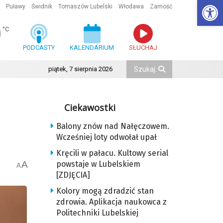
Ot
Puławy
Świdnik
Tomaszów Lubelski
Włodawa
Zamość
0
°C
PODCASTY
KALENDARIUM
SŁUCHAJ
piątek, 7 sierpnia 2026
Ciekawostki
Balony znów nad Nałęczowem.
Wcześniej loty odwołał upał
Kręcili w pałacu. Kultowy serial
A
powstaje w Lubelskiem
A
[ZDJĘCIA]
Kolory mogą zdradzić stan
zdrowia. Aplikacja naukowca z
Politechniki Lubelskiej