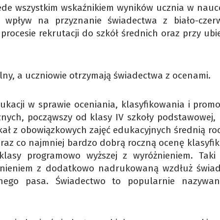
ede wszystkim wskaźnikiem wyników ucznia w nauce
a wpływ na przyznanie świadectwa z biało-cze
rocesie rekrutacji do szkół średnich oraz przy ubi
olny, a uczniowie otrzymają świadectwa z ocenami.
ukacji w sprawie oceniania, klasyfikowania i prom
znych, począwszy od klasy IV szkoły podstawowej, 
yskał z obowiązkowych zajęć edukacyjnych średnią ro
oraz co najmniej bardzo dobrą roczną ocenę klasyfi
klasy programowo wyższej z wyróżnieniem. Taki
óżnieniem z dodatkowo nadrukowaną wzdłuż świa
onego pasa. Świadectwo to popularnie nazywan