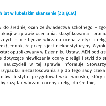
 lat w lubelskim skansenie [ZDJĘCIA]
 do średniej ocen ze świadectwa szkolnego – zgo
dukacji w sprawie oceniania, klasyfikowania i prom
znych – nie będzie wliczana ocena z etyki i religi
kł jednak, że przepis jest niekonstytucyjny. Wyrok
został opublikowany w Dzienniku Ustaw. MEN podkreś
otyczące niewliczania oceny z religii i etyki do śr
 nauczycieli w tej sprawie informuje Stowarzy
przypadku niezastosowania się do tego sądy czeka
iów. Instytut przygotował wzór wniosku, który r
y zażądać wliczania oceny z religii do średniej.