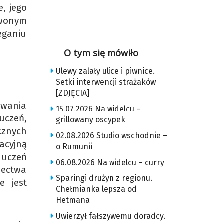
, jego
rwonym
eganiu
O tym się mówiło
Ulewy zalały ulice i piwnice.
Setki interwencji strażaków
[ZDJĘCIA]
owania
15.07.2026 Na widelcu –
uczeń,
grillowany oscypek
cznych
02.08.2026 Studio wschodnie –
kacyjną
o Rumunii
 uczeń
06.08.2026 Na widelcu – curry
dectwa
Sparingi drużyn z regionu.
e jest
Chełmianka lepsza od
Hetmana
Uwierzył fałszywemu doradcy.