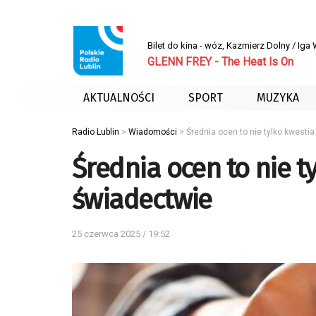
Bilet do kina - wóz, Kazmierz Dolny / Iga
GLENN FREY - The Heat Is On
AKTUALNOŚCI
SPORT
MUZYKA
Radio Lublin
>
Wiadomości
>
Średnia ocen to nie tylko kwesti
Średnia ocen to nie t
świadectwie
25 czerwca 2025 / 19:52