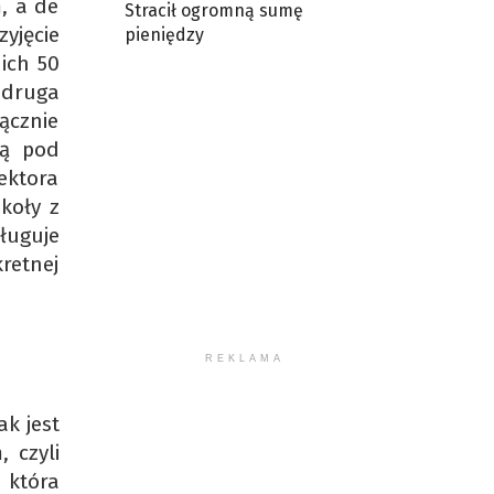
, a de
Stracił ogromną sumę
yjęcie
pieniędzy
ich 50
 druga
ącznie
są pod
ektora
koły z
ługuje
retnej
REKLAMA
ak jest
 czyli
 która