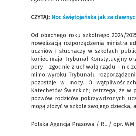
CZYTAJ:
Noc świętojańska jak za dawnych
Od obecnego roku szkolnego 2024/2025
nowelizacją rozporządzenia ministra e
uczniów i słuchaczy w szkołach public
koniec maja Trybunał Konstytucyjny orze
pory – zgodnie z uchwałą rządu – nie 
mimo wyroku Trybunału rozporządzenie d
pozostaje w mocy. O wątpliwościach
Katechetów Świeckich; ostrzega, że w 
pozwów rodziców pokrzywdzonych uczn
mogą złożyć w szkole swojego dziecka, ab
Polska Agencja Prasowa / RL / opr. WM