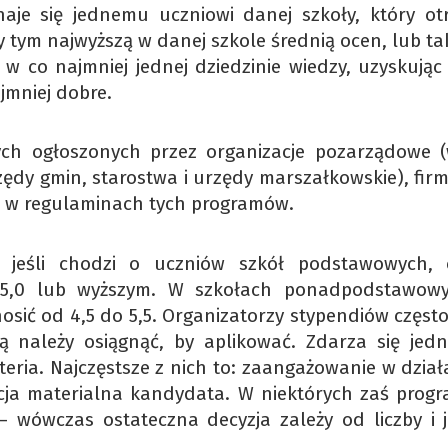
aje się jednemu uczniowi danej szkoły, który ot
y tym najwyższą w danej szkole średnią ocen, lub ta
w co najmniej jednej dziedzinie wiedzy, uzyskując 
jmniej dobre.
ch ogłoszonych przez organizacje pozarządowe 
ędy gmin, starostwa i urzędy marszałkowskie), firm
są w regulaminach tych programów.
 jeśli chodzi o uczniów szkół podstawowych, 
 5,0 lub wyższym. W szkołach ponadpodstawow
sić od 4,5 do 5,5. Organizatorzy stypendiów często
ą należy osiągnąć, by aplikować. Zdarza się jedn
teria. Najczęstsze z nich to: zaangażowanie w dział
acja materialna kandydata. W niektórych zaś prog
– wówczas ostateczna decyzja zależy od liczby i j