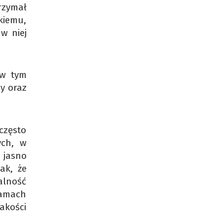
rzymał
kiemu,
w niej
(w tym
y oraz
często
ych, w
 jasno
ak, że
alność
ramach
akości