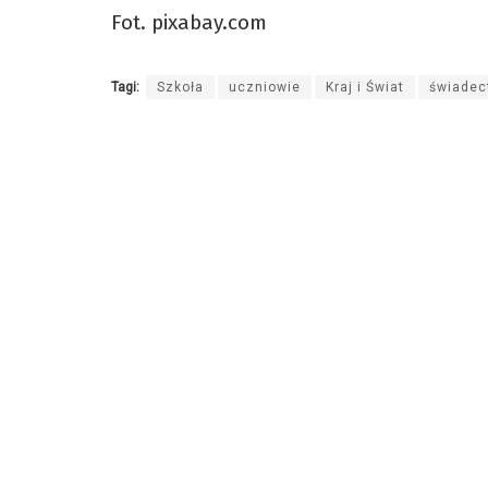
Fot. pixabay.com
Tagi:
Szkoła
uczniowie
Kraj i Świat
świadec