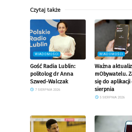
Czytaj także
WIADOMOŚCI
WIADOMOŚCI
Gość Radia Lublin:
Ważna aktualiz
politolog dr Anna
mObywatelu. Z
Szwed-Walczak
się do aplikacji
sierpnia
7 SIERPNIA 2026
5 SIERPNIA 2026