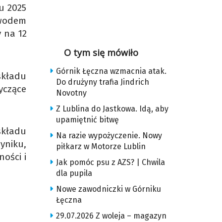
u 2025
owodem
 na 12
O tym się mówiło
Górnik Łęczna wzmacnia atak.
składu
Do drużyny trafia Jindrich
yczące
Novotny
Z Lublina do Jastkowa. Idą, aby
upamiętnić bitwę
składu
Na razie wypożyczenie. Nowy
yniku,
piłkarz w Motorze Lublin
ości i
Jak pomóc psu z AZS? | Chwila
dla pupila
Nowe zawodniczki w Górniku
Łęczna
29.07.2026 Z woleja – magazyn