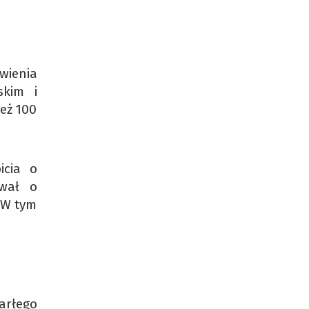
wienia
skim i
eż 100
icia o
ował o
 W tym
arłego