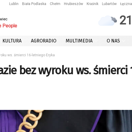
Lublin
Biała Podlaska
Chełm
Hrubieszów
Kraśnik
Lubartów
Łęczna
2
owiec
e People
KULTURA
AGRORADIO
MULTIMEDIA
O NAS
oku ws. śmierci 16-letniego Eryka
zie bez wyroku ws. śmierci 