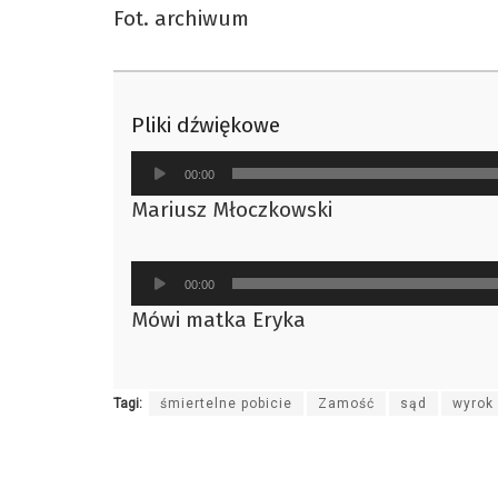
Fot. archiwum
Pliki dźwiękowe
Odtwarzacz
00:00
plików
Mariusz Młoczkowski
dźwiękowych
Odtwarzacz
00:00
plików
Mówi matka Eryka
dźwiękowych
Tagi:
śmiertelne pobicie
Zamość
sąd
wyrok