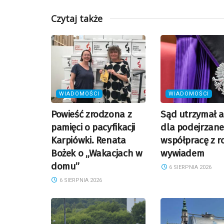
Czytaj także
WIADOMOŚCI
WIADOMOŚCI
Powieść zrodzona z
Sąd utrzymał a
pamięci o pacyfikacji
dla podejrzane
Karpiówki. Renata
współpracę z r
Bożek o „Wakacjach w
wywiadem
domu”
6 SIERPNIA 2026
6 SIERPNIA 2026