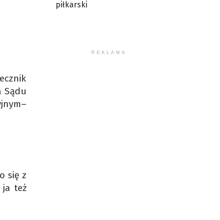
piłkarski
REKLAMA
ecznik
a Sądu
yjnym–
 się z
 ja też