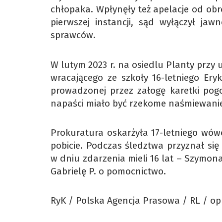
chłopaka. Wpłynęły też apelacje od ob
pierwszej instancji, sąd wyłączył ja
sprawców.
W lutym 2023 r. na osiedlu Planty przy 
wracającego ze szkoły 16-letniego Ery
prowadzonej przez załogę karetki pog
napaści miało być rzekome naśmiewanie 
Prokuratura oskarżyła 17-letniego wów
pobicie. Podczas śledztwa przyznał się 
w dniu zdarzenia mieli 16 lat – Szymona 
Gabrielę P. o pomocnictwo.
RyK / Polska Agencja Prasowa / RL / op