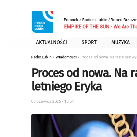
Poranek z Radiem Lublin / Robert Brzoz
EMPIRE OF THE SUN - We Are Th
AKTUALNOŚCI
SPORT
MUZYKA
Radio Lublin
>
Wiadomości
>
Proces od nowa. Na razie bez wyr
Proces od nowa. Na ra
letniego Eryka
05 czerwca 2025 / 15:54