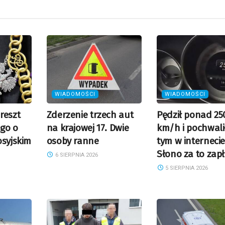
zwi
lub
zmn
gło
WIADOMOŚCI
WIADOMOŚCI
reszt
Zderzenie trzech aut
Pędził ponad 25
go o
na krajowej 17. Dwie
km/h i pochwalił
osyjskim
osoby ranne
tym w internecie
Słono za to zapł
6 SIERPNIA 2026
5 SIERPNIA 2026