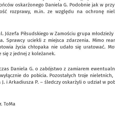
rońców oskarżonego Daniela G. Podobnie jak w prz
wność rozprawy, m.in. ze względu na ochronę niel
ul. Józefa Piłsudskiego w Zamościu grupa młodzieży
ka. Sprawcy uciekli z miejsca zdarzenia. Mimo rean
otowia życia chłopaka nie udało się uratować. M
się z jednej z koleżanek.
czas Daniela G. o zabójstwo z zamiarem ewentualn
wyłącznie do pobicia. Pozostałych troje nieletnich,
J. i Arkadiusza P. – śledczy oskarżyli o udział w pob
r. ToMa