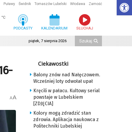
Ot
Puławy
Świdnik
Tomaszów Lubelski
Włodawa
Zamość
1
°C
PODCASTY
KALENDARIUM
SŁUCHAJ
piątek, 7 sierpnia 2026
Ciekawostki
16-
Balony znów nad Nałęczowem.
Wcześniej loty odwołał upał
Kręcili w pałacu. Kultowy serial
A
powstaje w Lubelskiem
A
[ZDJĘCIA]
Kolory mogą zdradzić stan
zdrowia. Aplikacja naukowca z
Politechniki Lubelskiej