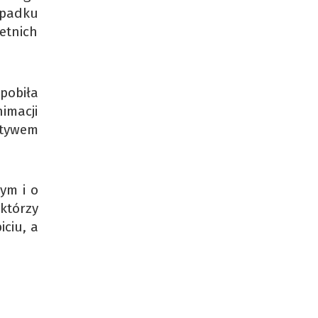
ypadku
etnich
 pobiła
imacji
otywem
ym i o
 którzy
iciu, a