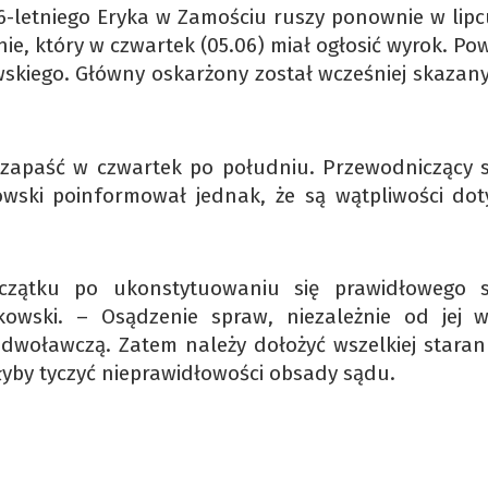
6-letniego Eryka w Zamościu ruszy ponownie w lipc
ie, który w czwartek (05.06) miał ogłosić wyrok. P
wskiego. Główny oskarżony został wcześniej skazany
 zapaść w czwartek po południu. Przewodniczący 
owski poinformował jednak, że są wątpliwości dot
czątku po ukonstytuowaniu się prawidłowego 
owski. – Osądzenie spraw, niezależnie od jej w
dwoławczą. Zatem należy dołożyć wszelkiej starann
łyby tyczyć nieprawidłowości obsady sądu.