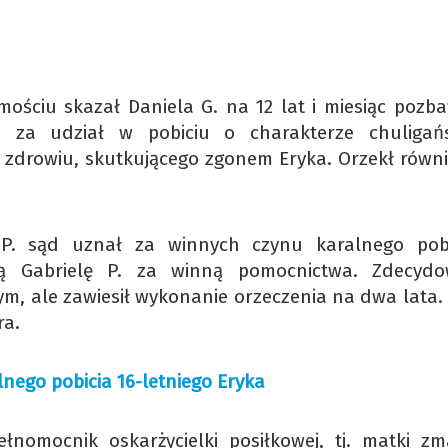
ościu skazał Daniela G. na 12 lat i miesiąc pozba
m za udział w pobiciu o charakterze chuligań
zdrowiu, skutkującego zgonem Eryka. Orzekł równi
 P. sąd uznał za winnych czynu karalnego pob
nią Gabrielę P. za winną pomocnictwa. Zdecyd
ym, ale zawiesił wykonanie orzeczenia na dwa lata.
ra.
nego pobicia 16-letniego Eryka
łnomocnik oskarżycielki posiłkowej, tj. matki zm