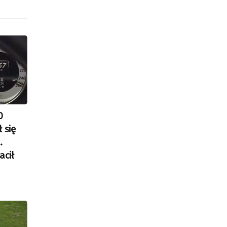
ększyć
iejszyć
śność.
0
 się
.
acił