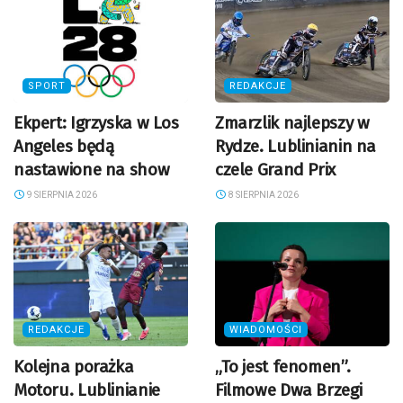
SPORT
REDAKCJE
Ekpert: Igrzyska w Los
Zmarzlik najlepszy w
Angeles będą
Rydze. Lublinianin na
nastawione na show
czele Grand Prix
9 SIERPNIA 2026
8 SIERPNIA 2026
REDAKCJE
WIADOMOŚCI
Kolejna porażka
„To jest fenomen”.
Motoru. Lublinianie
Filmowe Dwa Brzegi