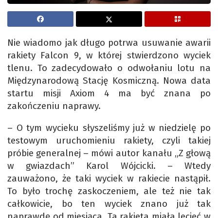
Nie wiadomo jak długo potrwa usuwanie awarii
rakiety Falcon 9, w której stwierdzono wyciek
tlenu. To zadecydowało o odwołaniu lotu na
Międzynarodową Stację Kosmiczną. Nowa data
startu misji Axiom 4 ma być znana po
zakończeniu naprawy.
– O tym wycieku słyszeliśmy już w niedzielę po
testowym uruchomieniu rakiety, czyli takiej
próbie generalnej – mówi autor kanału „Z głową
w gwiazdach” Karol Wójcicki. – Wtedy
zauważono, że taki wyciek w rakiecie nastąpił.
To było trochę zaskoczeniem, ale też nie tak
całkowicie, bo ten wyciek znano już tak
naprawdę od miesiąca. Ta rakieta miała lecieć w