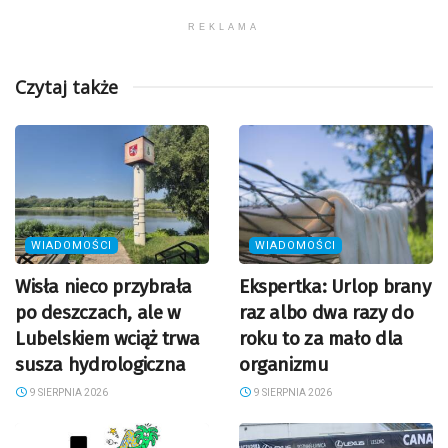
REKLAMA
Czytaj także
WIADOMOŚCI
WIADOMOŚCI
Wisła nieco przybrała
Ekspertka: Urlop brany
po deszczach, ale w
raz albo dwa razy do
Lubelskiem wciąż trwa
roku to za mało dla
susza hydrologiczna
organizmu
9 SIERPNIA 2026
9 SIERPNIA 2026