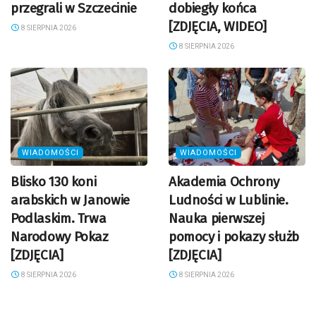
przegrali w Szczecinie
dobiegły końca
[ZDJĘCIA, WIDEO]
8 SIERPNIA 2026
8 SIERPNIA 2026
WIADOMOŚCI
WIADOMOŚCI
Blisko 130 koni
Akademia Ochrony
arabskich w Janowie
Ludności w Lublinie.
Podlaskim. Trwa
Nauka pierwszej
Narodowy Pokaz
pomocy i pokazy służb
[ZDJĘCIA]
[ZDJĘCIA]
8 SIERPNIA 2026
8 SIERPNIA 2026