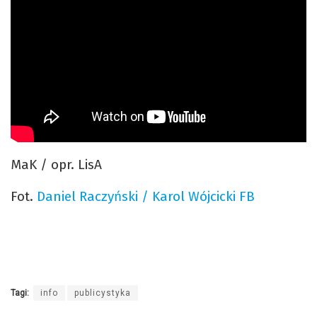
MaK / opr. LisA
Fot.
Daniel Raczyński / Karol Wójcicki FB
Tagi:
info
publicystyka