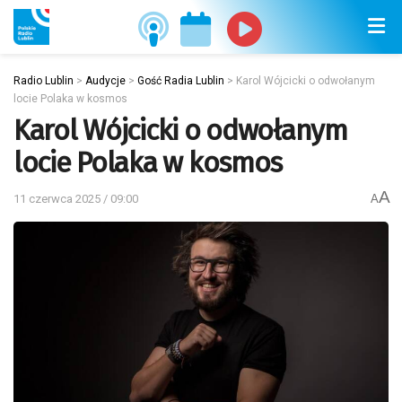
Radio Lublin
>
Audycje
>
Gość Radia Lublin
>
Karol Wójcicki o odwołanym
locie Polaka w kosmos
Karol Wójcicki o odwołanym
locie Polaka w kosmos
A
11 czerwca 2025 / 09:00
A