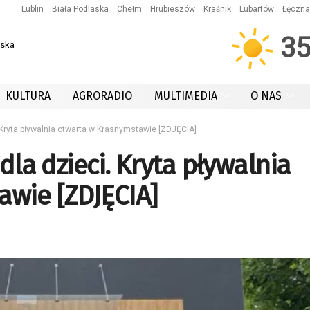
Lublin
Biała Podlaska
Chełm
Hrubieszów
Kraśnik
Lubartów
Łęczna
3
wska
KULTURA
AGRORADIO
MULTIMEDIA
O NAS
. Kryta pływalnia otwarta w Krasnymstawie [ZDJĘCIA]
dla dzieci. Kryta pływalnia
awie [ZDJĘCIA]