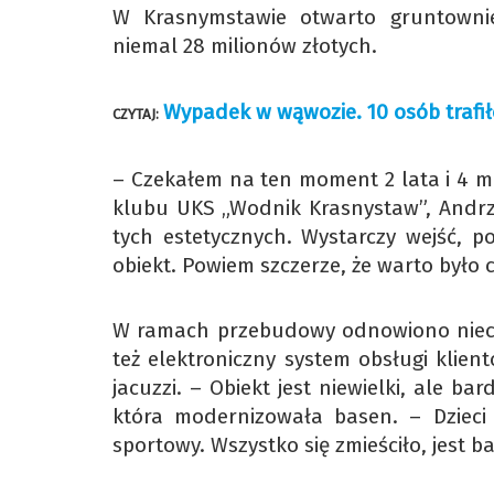
W Krasnymstawie otwarto gruntownie
niemal 28 milionów złotych.
Wypadek w wąwozie. 10 osób trafił
CZYTAJ:
– Czekałem na ten moment 2 lata i 4 mi
klubu UKS „Wodnik Krasnystaw”, Andrze
tych estetycznych. Wystarczy wejść, po
obiekt. Powiem szczerze, że warto było 
W ramach przebudowy odnowiono nieck
też elektroniczny system obsługi klie
jacuzzi. – Obiekt jest niewielki, ale b
która modernizowała basen. – Dzieci
sportowy. Wszystko się zmieściło, jest b