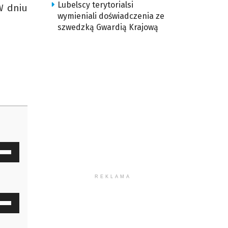
Lubelscy terytorialsi
W dniu
wymieniali doświadczenia ze
szwedzką Gwardią Krajową
waj
ałek
REKLAMA
y
waj
z
ałek
u