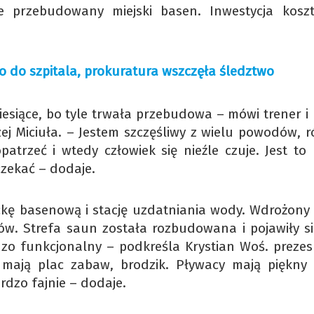
 przebudowany miejski basen. Inwestycja kosz
o do szpitala, prokuratura wszczęła śledztwo
esiące, bo tyle trwała przebudowa – mówi trener i 
j Miciuła. – Jestem szczęśliwy z wielu powodów, r
patrzeć i wtedy człowiek się nieźle czuje. Jest to 
czekać – dodaje.
ę basenową i stację uzdatniania wody. Wdrożony 
ntów. Strefa saun została rozbudowana i pojawiły s
ardzo funkcjonalny – podkreśla Krystian Woś. prezes
 mają plac zabaw, brodzik. Pływacy mają piękny
ardzo fajnie – dodaje.