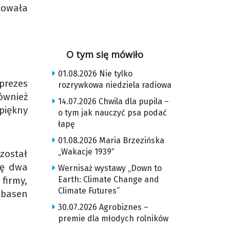
towała
O tym się mówiło
01.08.2026 Nie tylko
prezes
rozrywkowa niedziela radiowa
ównież
14.07.2026 Chwila dla pupila –
piękny
o tym jak nauczyć psa podać
łapę
01.08.2026 Maria Brzezińska
„Wakacje 1939″
został
ię dwa
Wernisaż wystawy „Down to
Earth: Climate Change and
 firmy,
Climate Futures”
 basen
30.07.2026 Agrobiznes –
premie dla młodych rolników