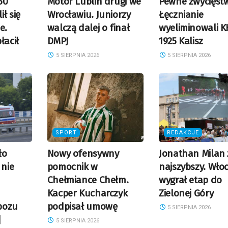
50
Motor Lublin drugi we
Pewne zwycięst
ł się
Wrocławiu. Juniorzy
Łęcznianie
e.
walczą dalej o finał
wyeliminowali K
łacił
DMPJ
1925 Kalisz
5 SIERPNIA 2026
5 SIERPNIA 2026
SPORT
REDAKCJE
ło
Nowy ofensywny
Jonathan Milan
 nie
pomocnik w
najszybszy. Wło
Chełmiance Chełm.
wygrał etap do
Kacper Kucharczyk
Zielonej Góry
bozu
podpisał umowę
5 SIERPNIA 2026
]
5 SIERPNIA 2026