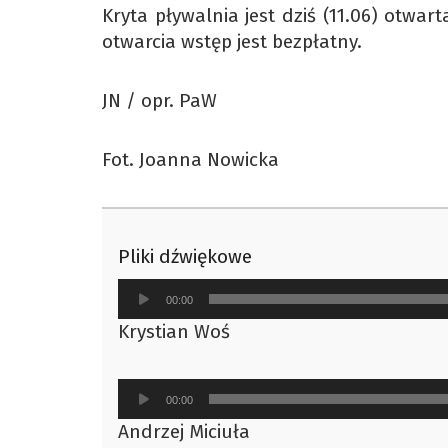
Kryta pływalnia jest dziś (11.06) otwa
otwarcia wstęp jest bezpłatny.
JN / opr. PaW
Fot. Joanna Nowicka
Pliki dźwiękowe
Odtwarzacz
00:00
plików
Krystian Woś
dźwiękowych
Odtwarzacz
00:00
plików
Andrzej Miciuła
dźwiękowych