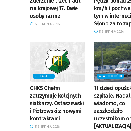
Zderzenie trzech aut
Pędził ponad 2
na krajowej 17. Dwie
km/h i pochwali
osoby ranne
tym w interneci
Słono za to zap
6 SIERPNIA 2026
5 SIERPNIA 2026
REDAKCJE
WIADOMOŚCI
CHKS Chełm
11 dzieci opuści
zatrzymuje kolejnych
szpitale. Nadal
siatkarzy. Ostaszewski
wiadomo, co
i Piotrowski z nowymi
zaszkodziło
kontraktami
uczestnikom o
[AKTUALIZACJA
5 SIERPNIA 2026