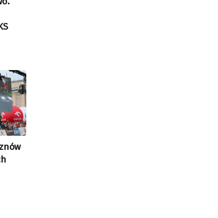
wo.
KS
 znów
ch