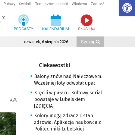
Ot
Puławy
Świdnik
Tomaszów Lubelski
Włodawa
Zamość
5
°C
PODCASTY
KALENDARIUM
SŁUCHAJ
czwartek, 6 sierpnia 2026
Ciekawostki
Balony znów nad Nałęczowem.
Wcześniej loty odwołał upał
Kręcili w pałacu. Kultowy serial
A
powstaje w Lubelskiem
A
[ZDJĘCIA]
Kolory mogą zdradzić stan
zdrowia. Aplikacja naukowca z
Politechniki Lubelskiej