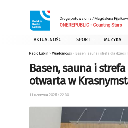
Druga połowa dnia / Magdalena Fijałko
ONEREPUBLIC - Counting Stars
AKTUALNOŚCI
SPORT
MUZYKA
Radio Lublin
>
Wiadomości
>
Basen, sauna i strefa dla dzieci
Basen, sauna i strefa 
otwarta w Krasnymst
11 czerwca 2025 / 22:30