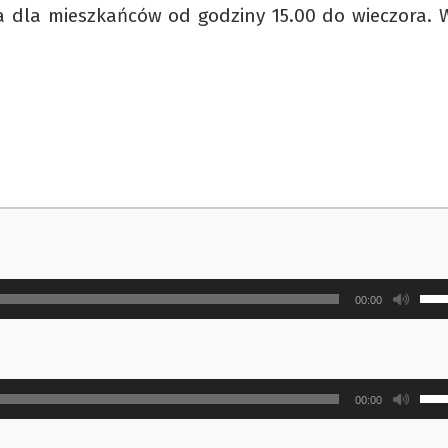
rta dla mieszkańców od godziny 15.00 do wieczora. 
Uży
00:00
strz
do
gór
Uży
ora
00:00
strz
do
do
doł