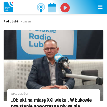
Radio Lublin
>
basen
WIADOMOŚCI
„Obiekt na miarę XXI wieku”. W Łukowie
powstanie nowoczesna pływalnia