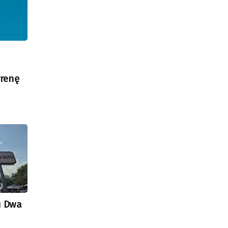
renę
u Dwa