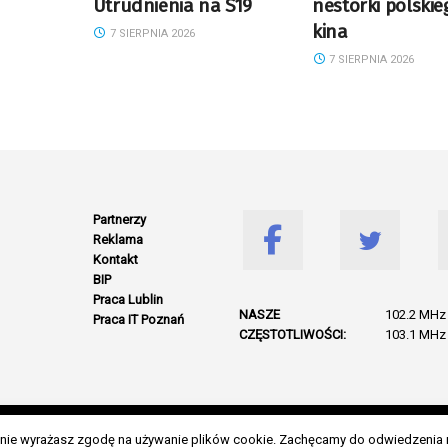
Utrudnienia na S19
nestorki polskie
kina
7 SIERPNIA 2026
7 SIERPNIA 2026
Partnerzy
Reklama
Kontakt
BIP
Praca Lublin
NASZE
102.2 MHz 
Praca IT Poznań
CZĘSTOTLIWOŚCI:
103.1 MHz 
© 2026 Wszelkie prawa zastrzeżone. Radio Lublin S.A. w likwidacji
danie wyrażasz zgodę na używanie plików cookie. Zachęcamy do odwiedzenia 