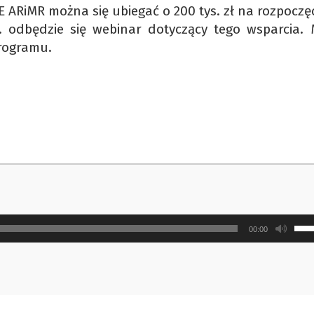
E ARiMR można się ubiegać o 200 tys. zł na rozpoczę
r. odbędzie się webinar dotyczący tego wsparcia. 
rogramu.
Uży
00:00
strz
do
gór
ora
do