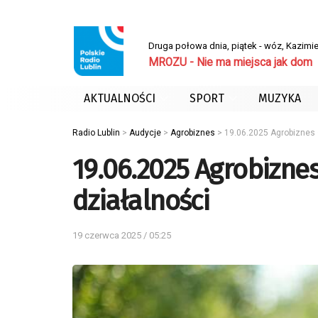
Druga połowa dnia, piątek - wóz, Kazimie
MROZU - Nie ma miejsca jak dom
AKTUALNOŚCI
SPORT
MUZYKA
Radio Lublin
>
Audycje
>
Agrobiznes
>
19.06.2025 Agrobiznes 
19.06.2025 Agrobizne
działalności
19 czerwca 2025 / 05:25