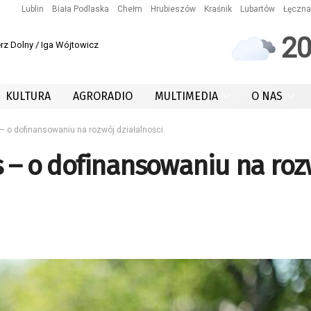
Lublin
Biała Podlaska
Chełm
Hrubieszów
Kraśnik
Lubartów
Łęczna
2
rz Dolny / Iga Wójtowicz
KULTURA
AGRORADIO
MULTIMEDIA
O NAS
– o dofinansowaniu na rozwój działalności
s – o dofinansowaniu na roz