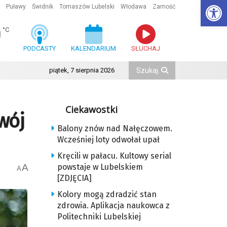
Ot
Puławy
Świdnik
Tomaszów Lubelski
Włodawa
Zamość
0
°C
PODCASTY
KALENDARIUM
SŁUCHAJ
piątek, 7 sierpnia 2026
Ciekawostki
wój
Balony znów nad Nałęczowem.
Wcześniej loty odwołał upał
Kręcili w pałacu. Kultowy serial
A
powstaje w Lubelskiem
A
[ZDJĘCIA]
Kolory mogą zdradzić stan
zdrowia. Aplikacja naukowca z
Politechniki Lubelskiej