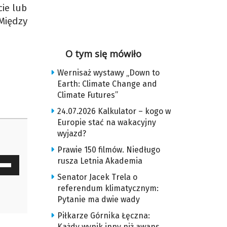
cie lub
Między
O tym się mówiło
Wernisaż wystawy „Down to
Earth: Climate Change and
Climate Futures”
24.07.2026 Kalkulator – kogo w
Europie stać na wakacyjny
wyjazd?
Prawie 150 filmów. Niedługo
rusza Letnia Akademia
waj
ałek
Senator Jacek Trela o
referendum klimatycznym:
Pytanie ma dwie wady
y
z
Piłkarze Górnika Łęczna:
Każdy wynik inny niż awans