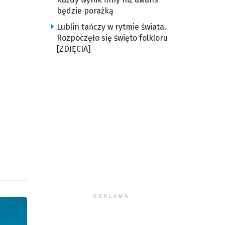
będzie porażką
u
Lublin tańczy w rytmie świata.
Rozpoczęło się święto folkloru
ększyć
[ZDJĘCIA]
iejszyć
śność.
REKLAMA