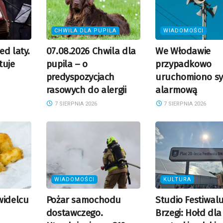
CHWILA DLA PUPILA
WIADOMOŚCI
ed laty.
07.08.2026 Chwila dla
We Włodawie
tuje
pupila – o
przypadkowo
predyspozycjach
uruchomiono sy
rasowych do alergii
alarmową
7 SIERPNIA 2026
7 SIERPNIA 2026
WIADOMOŚCI
KULTURA
widelcu
Pożar samochodu
Studio Festiwal
dostawczego.
Brzegi: Hołd dla