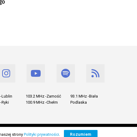
go
-Lublin
103.2 MHz -Zamość
93.1 MHz -Biała
-Ryki
100.9 MHz -Chełm
Podlaska
naszej strony
Polityki prywatności
.
Rozumiem