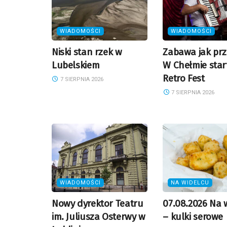
WIADOMOŚCI
WIADOMOŚCI
Niski stan rzek w
Zabawa jak prz
Lubelskiem
W Chełmie star
Retro Fest
7 SIERPNIA 2026
7 SIERPNIA 2026
WIADOMOŚCI
NA WIDELCU
Nowy dyrektor Teatru
07.08.2026 Na 
im. Juliusza Osterwy w
– kulki serowe