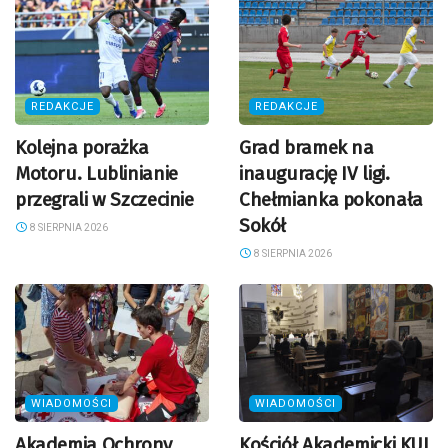
REDAKCJE
REDAKCJE
Kolejna porażka
Grad bramek na
Motoru. Lublinianie
inaugurację IV ligi.
przegrali w Szczecinie
Chełmianka pokonała
Sokół
8 SIERPNIA 2026
8 SIERPNIA 2026
WIADOMOŚCI
WIADOMOŚCI
Akademia Ochrony
Kościół Akademicki KUL