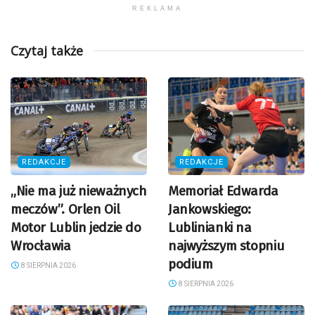
REKLAMA
Czytaj także
REDAKCJE
REDAKCJE
„Nie ma już nieważnych
Memoriał Edwarda
meczów”. Orlen Oil
Jankowskiego:
Motor Lublin jedzie do
Lublinianki na
Wrocławia
najwyższym stopniu
podium
8 SIERPNIA 2026
8 SIERPNIA 2026