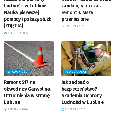
Ludności w Lublinie.
zamknięty na czas
Nauka pierwszej
remontu. Msze
pomocy i pokazy służb
przeniesione
[ZDJĘCIA]
8 SIERPNIA 2026
8 SIERPNIA 2026
WIADOMOŚCI
WIADOMOŚCI
Remont S17 na
Jak zadbać o
obwodnicy Garwolina.
bezpieczeństwo?
Utrudnienia w stronę
Akademia Ochrony
Lublina
Ludności w Lublinie
8 SIERPNIA 2026
8 SIERPNIA 2026