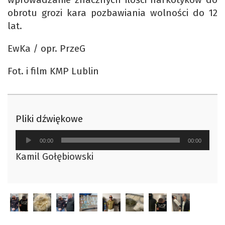
obrotu grozi kara pozbawiania wolności do 12
lat.
EwKa / opr. PrzeG
Fot. i film KMP Lublin
Pliki dźwiękowe
Odtwarzacz
00:00
00:00
plików
Kamil Gołębiowski
dźwiękowych