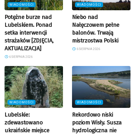
WIADOMOŚCI
WIADOMOŚCI
Potężne burze nad
Niebo nad
Lubelskiem. Ponad
Nałęczowem pełne
setka interwencji
balonów. Trwają
strażaków [ZDJĘCIA,
mistrzostwa Polski
AKTUALIZACJA]
6 SIERPNIA 2026
6 SIERPNIA 2026
WIADOMOŚCI
WIADOMOŚCI
Lubelskie:
Rekordowo niski
zdewastowano
poziom Wisły. Susza
ukraińskie miejsce
hydrologiczna nie