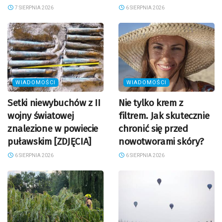
7 SIERPNIA 2026
6 SIERPNIA 2026
WIADOMOŚCI
WIADOMOŚCI
Setki niewybuchów z II
Nie tylko krem z
wojny światowej
filtrem. Jak skutecznie
znalezione w powiecie
chronić się przed
puławskim [ZDJĘCIA]
nowotworami skóry?
6 SIERPNIA 2026
6 SIERPNIA 2026