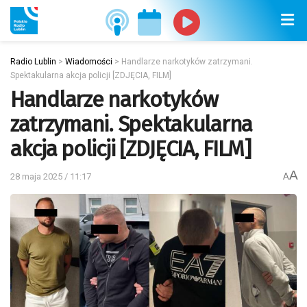
Radio Lublin
>
Wiadomości
>
Handlarze narkotyków zatrzymani.
Spektakularna akcja policji [ZDJĘCIA, FILM]
Handlarze narkotyków
zatrzymani. Spektakularna
akcja policji [ZDJĘCIA, FILM]
A
28 maja 2025 / 11:17
A