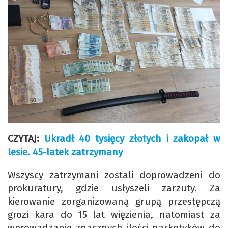
CZYTAJ:
Ukradł 40 tysięcy złotych i zakopał w
lesie. 45-latek zatrzymany
Wszyscy zatrzymani zostali doprowadzeni do
prokuratury, gdzie usłyszeli zarzuty. Za
kierowanie zorganizowaną grupą przestępczą
grozi kara do 15 lat więzienia, natomiast za
wprowadzanie znacznych ilości narkotyków do