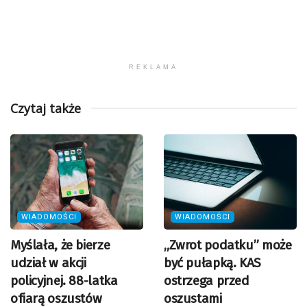
REKLAMA
Czytaj także
WIADOMOŚCI
WIADOMOŚCI
Myślała, że bierze
„Zwrot podatku” może
udział w akcji
być pułapką. KAS
policyjnej. 88-latka
ostrzega przed
ofiarą oszustów
oszustami